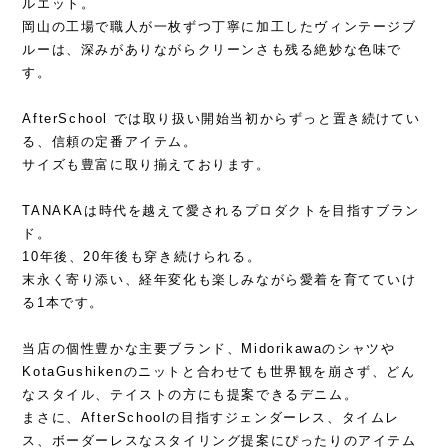
ルエット。
岡山の工場で職人が一枚ずつ丁寧に加工したヴィンテージブ
ルーは、深みがありながらクリーンさも残る絶妙な色味で
す。
AfterSchool では取り扱い開始当初からずっと置き続けてい
る、信頼の定番アイテム。
サイズも豊富に取り揃えております。
TANAKAは時代を越えて愛されるプロダクトを目指すブラン
ド。
10年後、20年後も穿き続けられる。
末永く寄り添い、経年変化も楽しみながら愛着を育てていけ
る1本です。
当店の個性豊かな主要ブランド、Midorikawaのシャツや
KotaGushikenのニットと合わせても世界観を崩さず、どん
なスタイル、テイストの方にも提案できるデニム。
まさに、AfterSchoolの目指すジェンダーレス、タイムレ
ス、ボーダーレスなスタイリング提案にぴったりのアイテム