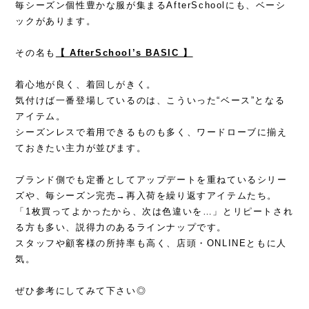
毎シーズン個性豊かな服が集まるAfterSchoolにも、ベーシ
ックがあります。
その名も
【 AfterSchool’s BASIC 】
着心地が良く、着回しがきく。
気付けば一番登場しているのは、こういった“ベース”となる
アイテム。
シーズンレスで着用できるものも多く、ワードローブに揃え
ておきたい主力が並びます。
ブランド側でも定番としてアップデートを重ねているシリー
ズや、毎シーズン完売→再入荷を繰り返すアイテムたち。
「1枚買ってよかったから、次は色違いを…」とリピートされ
る方も多い、説得力のあるラインナップです。
スタッフや顧客様の所持率も高く、店頭・ONLINEともに人
気。
ぜひ参考にしてみて下さい◎