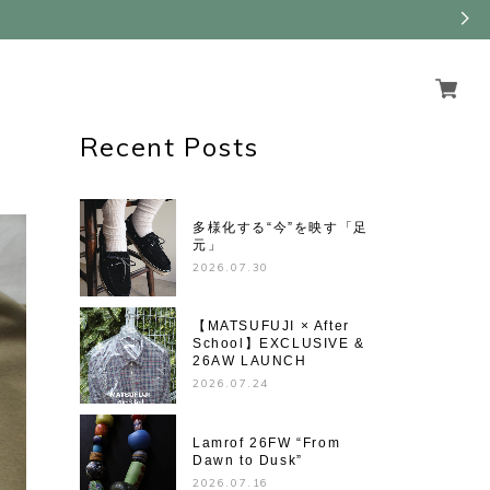
Recent Posts
多様化する“今”を映す「足
元」
2026.07.30
【MATSUFUJI × After
School】EXCLUSIVE &
26AW LAUNCH
2026.07.24
Lamrof 26FW “From
Dawn to Dusk”
2026.07.16