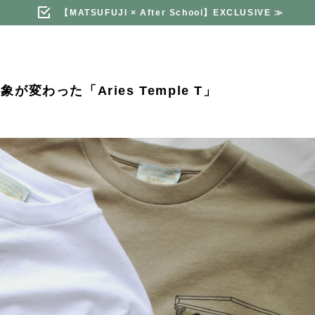
【MATSUFUJI × After School】EXCLUSIVE
≫
が変わった「Aries Temple T」