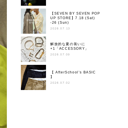
【SEVEN BY SEVEN POP
UP STORE】7.18 (Sat)
-26 (Sun)
2026.07.13
解放的な夏の装いに
+1「ACCESSORY」
2026.07.09
【 AfterSchool’s BASIC
】
2026.07.02