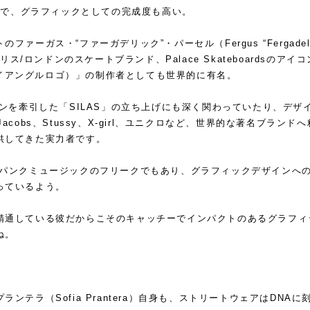
チーで、グラフィックとしての完成度も高い。
ァーガス・“ファーガデリック”・パーセル（Fergus “Fergadeli
ギリス/ロンドンのスケートブランド、Palace Skateboardsのアイコ
（トライアングルロゴ）」の制作者としても世界的に有名。
ーンを牽引した「SILAS」の立ち上げにも深く関わっていたり、デザ
c Jacobs、Stussy、X-girl、ユニクロなど、世界的な著名ブランドへ
供してきた実力者です。
・パンクミュージックのフリークでもあり、グラフィックデザインへ
っているよう。
精通している彼だからこそのキャッチーでインパクトのあるグラフィ
ね。
ンテラ（Sofia Prantera）自身も、ストリートウェアはDNAに