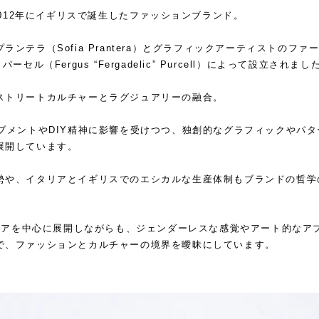
、2012年にイギリスで誕生したファッションブランド。
ンテラ（Sofia Prantera）とグラフィックアーティストのファ
セル（Fergus “Fergadelic” Purcell）によって設立されまし
ストリートカルチャーとラグジュアリーの融合。
ブメントやDIY精神に影響を受けつつ、独創的なグラフィックやパタ
展開しています。
勢や、イタリアとイギリスでのエシカルな生産体制もブランドの哲学
ウェアを中心に展開しながらも、ジェンダーレスな感覚やアート的なア
で、ファッションとカルチャーの境界を曖昧にしています。