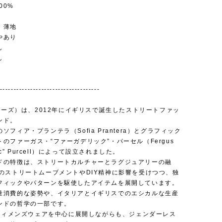
00%
：薄地
やあり
し
し
---------------------------------
アリーズ）は、2012年にイギリスで誕生したストリートファッ
ンド。
ソフィア・プランテラ（Sofia Prantera）とグラフィック
のファーガス・“ファーガデリック”・パーセル（Fergus
elic” Purcell）によって設立されました。
ドの特徴は、ストリートカルチャーとラグジュアリーの融
代のストリートムーブメントやDIY精神に影響を受けつつ、独
フィックやパターンを駆使したアイテムを展開しています。
量消費的な姿勢や、イタリアとイギリスでのエシカルな生産
ンドの哲学の一部です。
は、ウィメンズウェアを中心に展開しながらも、ジェンダーレス