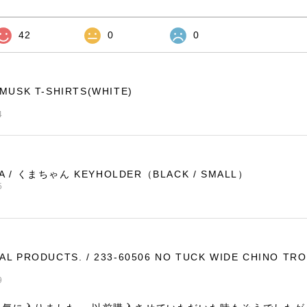
42
0
0
EMUSK T-SHIRTS(WHITE)
4
RA / くまちゃん KEYHOLDER（BLACK / SMALL）
5
AL PRODUCTS. / 233-60506 NO TUCK WIDE CHINO TR
9