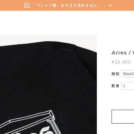
「Tシャツ熱、まだまだ冷めません。 」 ≫
Aries 
¥22,000
種類
数量