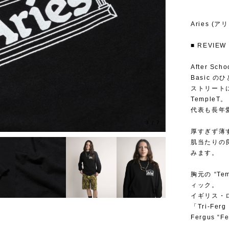
Aries (アリ
■ REVIEW ---
After S
Basic の
ストリート
TempleT。
代表も長年
3
/
7
厚すぎず薄
肌当たりの
みます。
胸元の “T
ィック。
イギリス・ロン
「Tri-F
Fergus “