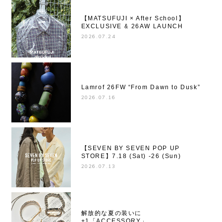
【MATSUFUJI × After School】
EXCLUSIVE & 26AW LAUNCH
2026.07.24
Lamrof 26FW “From Dawn to Dusk”
2026.07.16
【SEVEN BY SEVEN POP UP
STORE】7.18 (Sat) -26 (Sun)
2026.07.13
解放的な夏の装いに
+1「ACCESSORY」