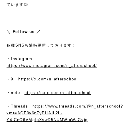
ています◎
＼ Follow us ／
各種SNSも随時更新しております！
・Instagram
https://www.instagram.com/n_afterschool/
・X
https://x.com/n_afterschool
・note
https://note.com/n_afterschool
・Threads
https://www.threads.com/@n_afterschool?
xmt=AQF0v6n7yPIIAIL2L-
Y4tCeQ6VMgIpXswD5NUMWiaWaGvjg