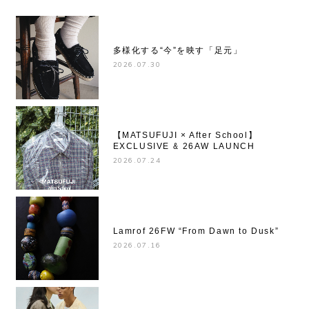
多様化する“今”を映す「足元」
2026.07.30
【MATSUFUJI × After School】
EXCLUSIVE & 26AW LAUNCH
2026.07.24
Lamrof 26FW “From Dawn to Dusk”
2026.07.16