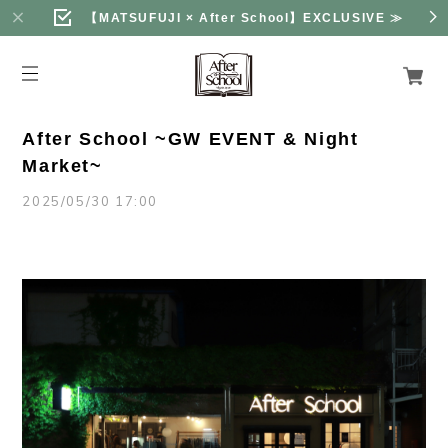
【MATSUFUJI × After School】EXCLUSIVE
≫
After School ~GW EVENT & Night
Market~
2025/05/30 17:00