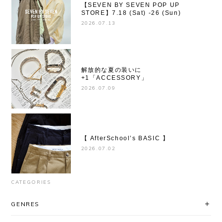
【SEVEN BY SEVEN POP UP
STORE】7.18 (Sat) -26 (Sun)
2026.07.13
解放的な夏の装いに
+1「ACCESSORY」
2026.07.09
【 AfterSchool’s BASIC 】
2026.07.02
CATEGORIES
GENRES