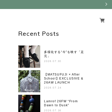
Recent Posts
多様化する“今”を映す「足
元」
2026.07.30
【MATSUFUJI × After
School】EXCLUSIVE &
26AW LAUNCH
2026.07.24
Lamrof 26FW “From
Dawn to Dusk”
2026.07.16