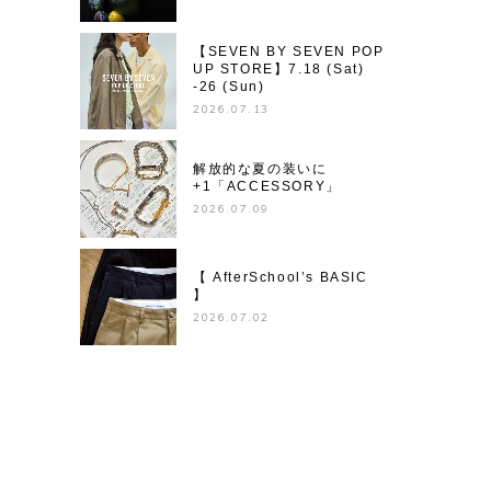
【SEVEN BY SEVEN POP
UP STORE】7.18 (Sat)
-26 (Sun)
2026.07.13
解放的な夏の装いに
+1「ACCESSORY」
2026.07.09
【 AfterSchool’s BASIC
】
2026.07.02