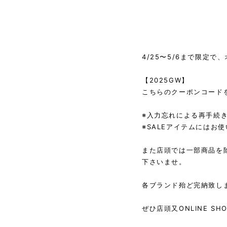
4/25〜5/6まで限定
【2025GW】
こちらのクーポンコード
※入力忘れによる再手続
※SALEアイテムにはお
また店頭では一部商品を除
下さいませ。
各ブランド殆ど完納致し
ぜひ店頭又ONLINE S