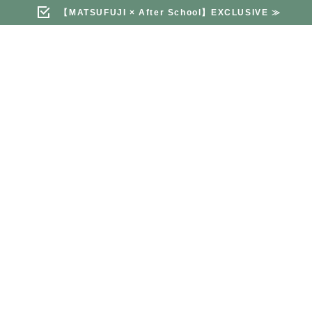
【MATSUFUJI × After School】EXCLUSIVE
≫