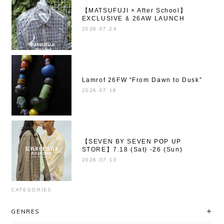
【MATSUFUJI × After School】
EXCLUSIVE & 26AW LAUNCH
2026.07.24
Lamrof 26FW “From Dawn to Dusk”
2026.07.16
【SEVEN BY SEVEN POP UP
STORE】7.18 (Sat) -26 (Sun)
2026.07.13
CATEGORIES
GENRES