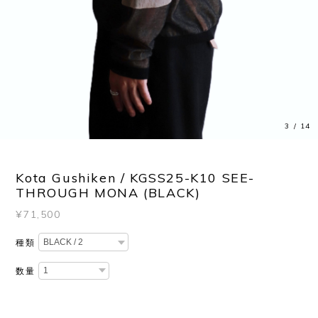
3
/
14
Kota Gushiken / KGSS25-K10 SEE-
THROUGH MONA (BLACK)
¥71,500
種類
数量