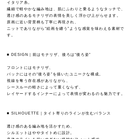
イタリア糸。
繊細で軽やかな編み地は、肌にふわりと乗るようなタッチで、
透け感のあるモナリザの表情を美しく浮かび上がらせます。
原画に近い背景柄も丁寧に再現され、
ニットでありながら“絵画を纏う”ような感覚を味わえる素材で
す。
■ DESIGN｜前はモナリザ、後ろは“後ろ姿”
フロントにはモナリザ、
バックにはその“後ろ姿”を描いたユニークな構成。
視線を奪う存在感がありながら、
シースルーの軽さによって重くならず、
レイヤードするインナーによって表情が変わるのも魅力です。
■ SILHOUETTE｜タイト寄りのラインが生むバランス
透け感のある編み地を活かすため、
シルエットはややタイトめに設計。