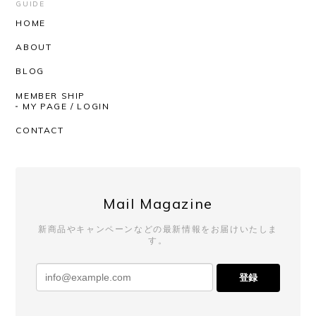
届くまでワクワクしかありませんでした。 思ったと
GUIDE
おりの着心地の良さ、丈感袖のたるんとした感じ。
HOME
とっても気持ちがいいです！ 深みのあるお色という
ABOUT
か奥行きのある感じもステキです。 SHOPさんはい
つも迅速丁寧にしてくださるので、安心して購入が
BLOG
できます。いつもありがとうございます！
MEMBER SHIP
MY PAGE / LOGIN
いつもAfterSchoolをご利用いただき、
CONTACT
誠にありがとうございます。 レビューも
ありがとうございます！ 今回も商品を気
に入っていただけたようで、とても嬉し
く思っております。 いつも素敵なチョイ
スをしてくださるので、こちらも毎回楽
Mail Magazine
しみにしております。 発送対応までお褒
めいただき、心より感謝申し上げます。
新商品やキャンペーンなどの最新情報をお届けいたしま
これからも安心してお買い物いただける
す。
よう努めてまいりますので、 またのご利
用を心よりお待ちしております。
登録