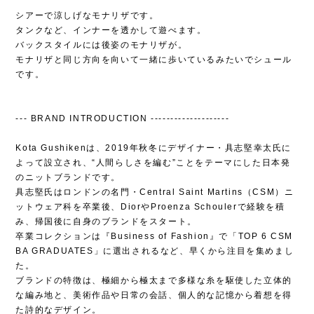
シアーで涼しげなモナリザです。
タンクなど、インナーを透かして遊べます。
バックスタイルには後姿のモナリザが。
モナリザと同じ方向を向いて一緒に歩いているみたいでシュール
です。
--- BRAND INTRODUCTION --------------------
Kota Gushikenは、2019年秋冬にデザイナー・具志堅幸太氏に
よって設立され、“人間らしさを編む”ことをテーマにした日本発
のニットブランドです。
具志堅氏はロンドンの名門・Central Saint Martins（CSM）ニ
ットウェア科を卒業後、DiorやProenza Schoulerで経験を積
み、帰国後に自身のブランドをスタート。
卒業コレクションは『Business of Fashion』で「TOP 6 CSM
BA GRADUATES」に選出されるなど、早くから注目を集めまし
た。
ブランドの特徴は、極細から極太まで多様な糸を駆使した立体的
な編み地と、美術作品や日常の会話、個人的な記憶から着想を得
た詩的なデザイン。