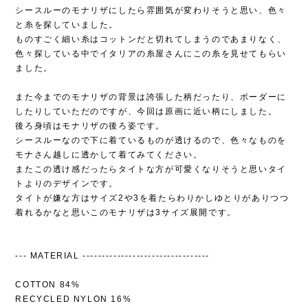
シースルーのモナリザにしたら雰囲気が変わりそうと思い、色々
と糸を探していました。
ものすごく細い糸はコットンだと切れてしまうのであまりなく、
色々探している中でイタリアの糸屋さんにこの糸を見せてもらい
ました。
また今までのモナリザの背景は誇張した柄だったり、ボーダーに
したりしていただのですが、今回は原画に近い柄にしました。
後ろ身頃はモナリザの後ろ姿です。
シースルーなので下に着ているものが透けるので、色々なものを
モナさん越しに透かして着てみてください。
またこの透け感だったらタイトな方が可愛くなりそうと思いタイ
トよりのデザインです。
タイトが嫌な方はサイズ2や3を着たらわりかしゆとりがありつつ
着れるかなと思いこのモナリザは3サイズ展開です。
--- MATERIAL ---------------------------------
COTTON 84%
RECYCLED NYLON 16%