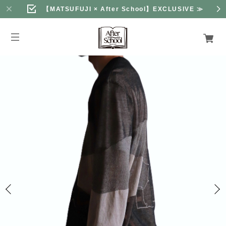
【MATSUFUJI × After School】EXCLUSIVE
≫