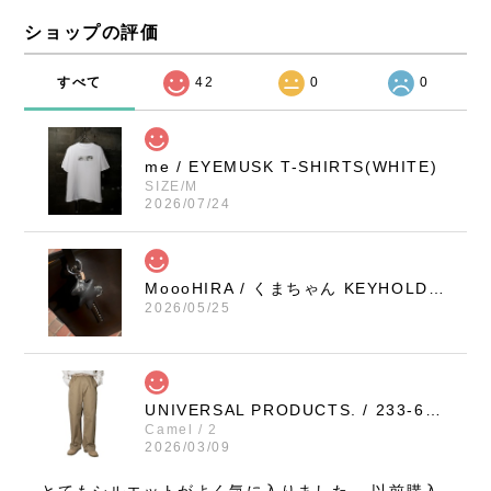
ショップの評価
すべて
42
0
0
me / EYEMUSK T-SHIRTS(WHITE)
SIZE/M
2026/07/24
MoooHIRA / くまちゃん KEYHOLDER（BLACK / SMALL）
2026/05/25
UNIVERSAL PRODUCTS. / 233-60506 NO TUCK WIDE CHINO TROUSERS (CAMEL)
Camel / 2
2026/03/09