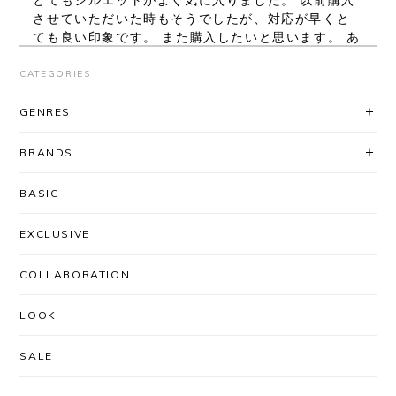
とてもシルエットがよく気に入りました。 以前購入
させていただいた時もそうでしたが、対応が早くと
ても良い印象です。 また購入したいと思います。 あ
りがとうございました。
CATEGORIES
レビューいただき、ありがとうございま
GENRES
す！ シルエット、気に入っていただけて
良かったです◎ 対応に関してもお褒め頂
BRANDS
き大変ありがとうございます。
「AfterSchoolで買いたい」と思ってい
BASIC
ただけるよう、これからも迅速丁寧な対
応を心がけてまいります＾＾ またのご利
EXCLUSIVE
用を心よりお待ちしております。
COLLABORATION
LOOK
UNUSED / US2556 DROP PULLOVER KNIT(CORAL×BLACK)
SIZE/3
2026/03/03
SALE
安定のUNUSEDと信頼のできるSHOPさんなので、