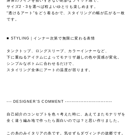
身体のラインを拾いすぎない絶妙なフィット感で、
サイズ2・3を選べば程よいゆとりも楽しめます。
“透けるアート”をどう着るかで、スタイリングの幅が広がる一枚
です。
■ STYLING｜インナー次第で無限に変わる表情
タンクトップ、ロングスリーブ、カラーインナーなど、
下に重ねるアイテムによってモナリザ越しの色や質感が変化。
シンプルなボトムに合わせるだけで、
スタイリング全体にアートの温度が宿ります。
--- DESIGNER’S COMMENT ----------------------------
自己紹介のコンセプトを色々考えた時に、あえてまたモナリザを
全く違う編み地で作ったら面白いのでは？と思い作りました。
この糸のみイタリアの糸です。気せずもダヴィンチの故郷です。