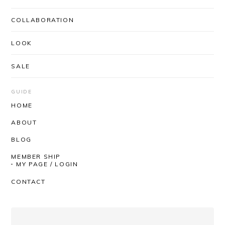
COLLABORATION
LOOK
UNUSED / US2556 DROP PULLOVER KNIT(CORAL×BLACK)
SIZE/3
2026/03/03
SALE
安定のUNUSEDと信頼のできるSHOPさんなので、
届くまでワクワクしかありませんでした。 思ったと
GUIDE
おりの着心地の良さ、丈感袖のたるんとした感じ。
HOME
とっても気持ちがいいです！ 深みのあるお色という
ABOUT
か奥行きのある感じもステキです。 SHOPさんはい
つも迅速丁寧にしてくださるので、安心して購入が
BLOG
できます。いつもありがとうございます！
MEMBER SHIP
MY PAGE / LOGIN
いつもAfterSchoolをご利用いただき、
CONTACT
誠にありがとうございます。 レビューも
ありがとうございます！ 今回も商品を気
に入っていただけたようで、とても嬉し
く思っております。 いつも素敵なチョイ