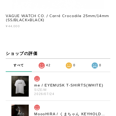
VAGUE WATCH CO. / Carré Crocodile 25mm/14mm
(SS/BLACK×BLACK)
¥44,000
ショップの評価
すべて
42
0
0
me / EYEMUSK T-SHIRTS(WHITE)
SIZE/M
2026/07/24
MoooHIRA / くまちゃん KEYHOLDER（BLACK / SMALL）