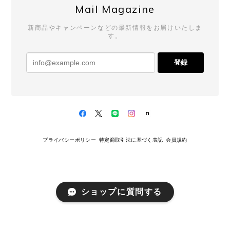
スをしてくださるので、こちらも毎回楽
Mail Magazine
しみにしております。 発送対応までお褒
めいただき、心より感謝申し上げます。
新商品やキャンペーンなどの最新情報をお届けいたしま
これからも安心してお買い物いただける
す。
よう努めてまいりますので、 またのご利
用を心よりお待ちしております。
登録
UNIVERSAL PRODUCTS. / 253-60910 2P LONG SOCKS (WHITE)
2026/02/10
プライバシーポリシー
特定商取引法に基づく表記
会員規約
UNIVERSAL PRODUCTS. / 253-60910 2P LONG SOCKS (BEIGE)
2026/02/10
ショップに質問する
いつも注文した次の日には届くので嬉しいです。 今
回もありがとうございました😊 靴下もいい感じにく
しゅくしゅっとできてinにもoutにもかわいいです🫰