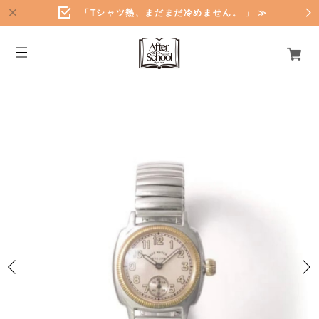
「Tシャツ熱、まだまだ冷めません。 」 ≫