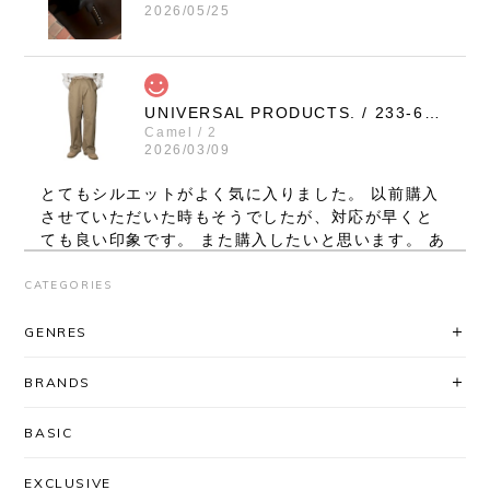
2026/05/25
UNIVERSAL PRODUCTS. / 233-60506 NO TUCK WIDE CHINO TROUSERS (CAMEL)
Camel / 2
2026/03/09
とてもシルエットがよく気に入りました。 以前購入
させていただいた時もそうでしたが、対応が早くと
ても良い印象です。 また購入したいと思います。 あ
りがとうございました。
CATEGORIES
レビューいただき、ありがとうございま
GENRES
す！ シルエット、気に入っていただけて
良かったです◎ 対応に関してもお褒め頂
BRANDS
き大変ありがとうございます。
「AfterSchoolで買いたい」と思ってい
BASIC
ただけるよう、これからも迅速丁寧な対
応を心がけてまいります＾＾ またのご利
EXCLUSIVE
用を心よりお待ちしております。