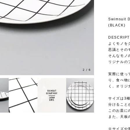
Swimsuit 
(BLACK)
DESCRIPT
よくモノを
思議とその
そんなモノの楽
リジナルのプレ
2
/
6
実際に使っ
り、食べ物
く、オリジ
サイズは3
分けること
このお皿に
また、天板
※サイズや