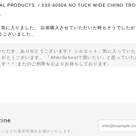
AL PRODUCTS. / 233-60506 NO TUCK WIDE CHINO TR
9
く気に入りました。 以前購入させていただいた時もそうでしたが
うございました。
いただき、ありがとうございます！ シルエット、気に入っていた
がとうございます。 「AfterSchoolで買いたい」と思っ
ます＾＾ またのご利用を心よりお待ちしております。
/ US2556 DROP PULLOVER KNIT(CORAL×BLACK)
3
頼のできるSHOPさんなので、届くまでワクワクしかありません
zine
も気持ちがいいです！ 深みのあるお色というか奥行きのある感じ
て購入ができます。いつもありがとうございます！
ーンなどの最新情報をお届けいたします。