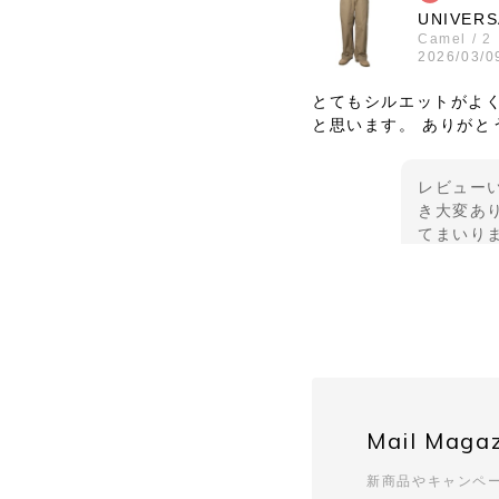
UNIVERS
Camel / 2
2026/03/0
とてもシルエットがよ
と思います。 ありがと
レビュー
き大変あり
てまいり
UNUSED 
SIZE/3
2026/03/0
安定のUNUSEDと信
Mail Maga
んとした感じ。 とって
くださるので、安心し
新商品やキャンペ