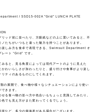
Department / SSD15-002A "Grid" LUNCH PLATE
ION
グリッド状に並べたり、方眼紙などの上に置いてみると、不
モノたちがいつもと違った魅力を持つことがあります。
しみ方を食卓で表現できる、Swimsuit Department オ
ート “Grid” です。
てみると、見る角度によっては現代アートのように見えた
にかわいらしさが加わったりと、盛り付けや食事がより楽し
ナリティのあるものにしてくれます。
種類の展開で、食べ物や様々なシチュエーションにより使い
ができます。
のせる食べ物の並べ方や色合いもちょっと意識してみたり。
の色でも見え方がまた変わってくるでしょう。
形状など、多少の個体差がある場合がございます。