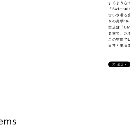
するような
「Swims
古い水着を
ぎの美学”
実店舗「Ba
名前で、水
この空間で
日常と非日
tems