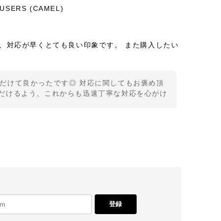
OUSERS (CAMEL)
、対応が早くとても良い印象です。 また購入したい
だけて良かったです◎ 対応に関してもお褒め頂
ていただけるよう、これからも迅速丁寧な対応を心がけ
でした。 思ったとおりの着心地の良さ、丈感袖のたる
もステキです。 SHOPさんはいつも迅速丁寧にして
登録