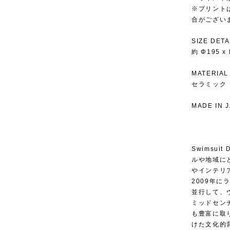
※プリント
合がござい
SIZE DETA
約 Φ195 x
MATERIAL
セラミック
MADE IN 
Swimsu
ルや地域に
やインテリ
2009年
並行して、
ミッドセン
も豊富に取
けた文化的