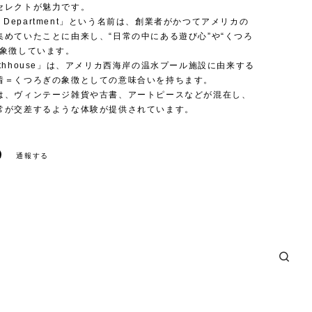
セレクトが魅力です。
uit Department」という名前は、創業者がかつてアメリカの
集めていたことに由来し、“日常の中にある遊び心”や“くつろ
を象徴しています。
thhouse」は、アメリカ西海岸の温水プール施設に由来する
着＝くつろぎの象徴としての意味合いを持ちます。
は、ヴィンテージ雑貨や古書、アートピースなどが混在し、
常が交差するような体験が提供されています。
通報する