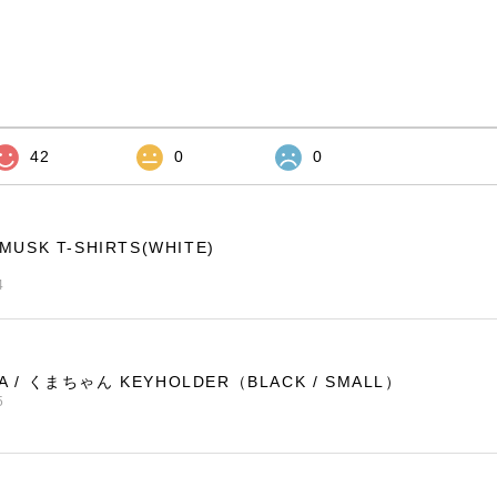
42
0
0
EMUSK T-SHIRTS(WHITE)
4
RA / くまちゃん KEYHOLDER（BLACK / SMALL）
5