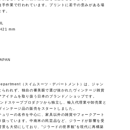
は手作業で行われています。プリントに若干の歪みがある場
ます。
IL
 H21 mm
JAPAN
it Department（スイムスーツ・デパートメント）は、ジャン
とらわれず、独自の審美眼で選び抜かれたヴィンテージ雑貨
アアイテムを取り扱う日本のブランド／ショップです。
にランドスケーププロダクツから独立し、輸入代理業や卸売業と
ヴィンテージ品の販売をスタートしました。
チュリーの名作を中心に、家具以外の雑貨やフォークアート
り扱っています。中南米の民芸品など、ジラードが影響を受
背景も大切にしており、“ジラードの世界観”を現代に再構築