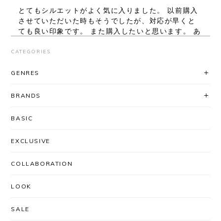
とてもシルエットがよく気に入りました。 以前購入
させていただいた時もそうでしたが、対応が早くと
ても良い印象です。 また購入したいと思います。 あ
りがとうございました。
CATEGORIES
レビューいただき、ありがとうございま
GENRES
す！ シルエット、気に入っていただけて
良かったです◎ 対応に関してもお褒め頂
BRANDS
き大変ありがとうございます。
「AfterSchoolで買いたい」と思ってい
BASIC
ただけるよう、これからも迅速丁寧な対
応を心がけてまいります＾＾ またのご利
EXCLUSIVE
用を心よりお待ちしております。
COLLABORATION
LOOK
UNUSED / US2556 DROP PULLOVER KNIT(CORAL×BLACK)
SIZE/3
2026/03/03
SALE