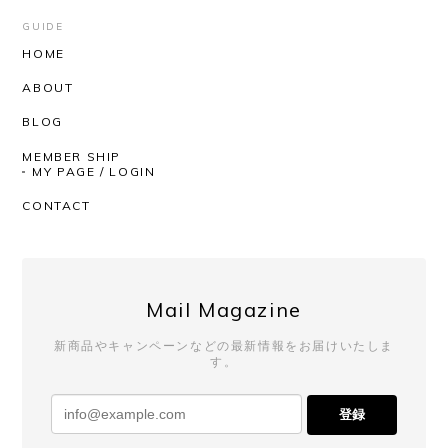
安定のUNUSEDと信頼のできるSHOPさんなので、
届くまでワクワクしかありませんでした。 思ったと
GUIDE
おりの着心地の良さ、丈感袖のたるんとした感じ。
HOME
とっても気持ちがいいです！ 深みのあるお色という
ABOUT
か奥行きのある感じもステキです。 SHOPさんはい
つも迅速丁寧にしてくださるので、安心して購入が
BLOG
できます。いつもありがとうございます！
MEMBER SHIP
MY PAGE / LOGIN
いつもAfterSchoolをご利用いただき、
CONTACT
誠にありがとうございます。 レビューも
ありがとうございます！ 今回も商品を気
に入っていただけたようで、とても嬉し
く思っております。 いつも素敵なチョイ
スをしてくださるので、こちらも毎回楽
Mail Magazine
しみにしております。 発送対応までお褒
めいただき、心より感謝申し上げます。
新商品やキャンペーンなどの最新情報をお届けいたしま
これからも安心してお買い物いただける
す。
よう努めてまいりますので、 またのご利
用を心よりお待ちしております。
登録