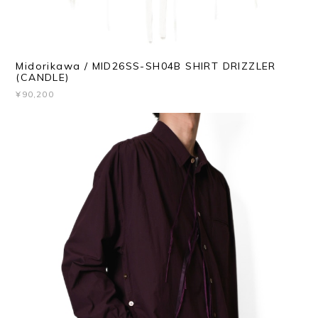
Midorikawa / MID26SS-SH04B SHIRT DRIZZLER
(CANDLE)
¥90,200