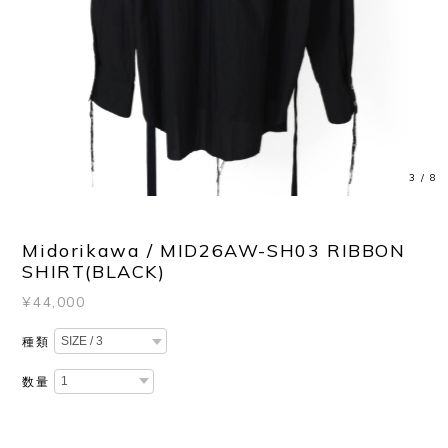
3
/
8
Midorikawa / MID26AW-SH03 RIBBON
SHIRT(BLACK)
¥44,000
種類
数量