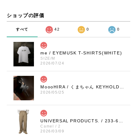
ショップの評価
すべて
42
0
0
me / EYEMUSK T-SHIRTS(WHITE)
SIZE/M
2026/07/24
MoooHIRA / くまちゃん KEYHOLDER（BLACK / SMALL）
2026/05/25
UNIVERSAL PRODUCTS. / 233-60506 NO TUCK WIDE CHINO TROUSERS (CAMEL)
Camel / 2
2026/03/09