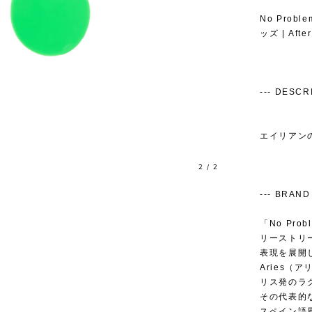
No Probl
ッズ | After
--- DESCRIP
エイリアン
2
/
2
--- BRAND 
「No Pr
リーストリ
表現を展開
Aries（ア
リス発のラ
その代表的な
スペイン語