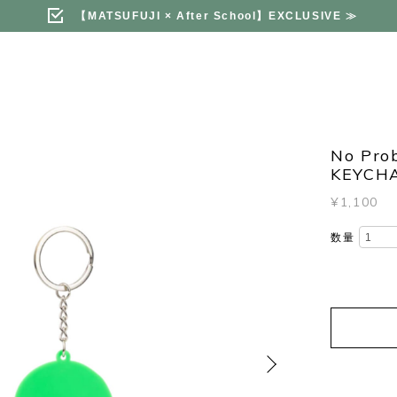
【MATSUFUJI × After School】EXCLUSIVE
≫
No Pro
KEYCHA
¥1,100
数量