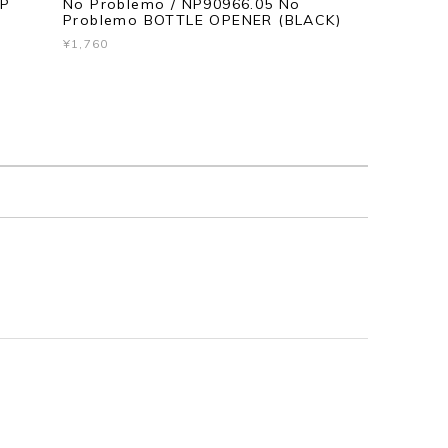
AP
No Problemo / NP90966.05 No
Problemo BOTTLE OPENER (BLACK)
¥1,760