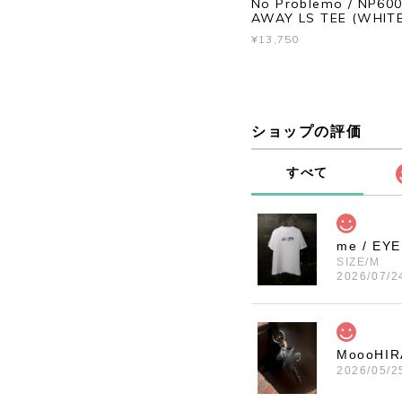
No Problemo / NP600
AWAY LS TEE (WHITE
¥13,750
ショップの評価
すべて
me / EY
SIZE/M
2026/07/2
MoooHI
2026/05/2