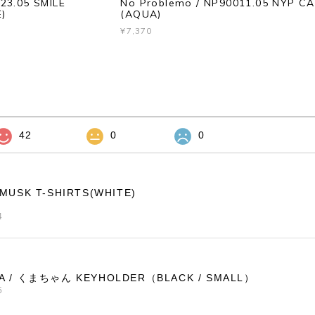
23.05 SMILE
No Problemo / NP90011.05 NYP C
)
(AQUA)
¥7,370
42
0
0
EMUSK T-SHIRTS(WHITE)
4
RA / くまちゃん KEYHOLDER（BLACK / SMALL）
5