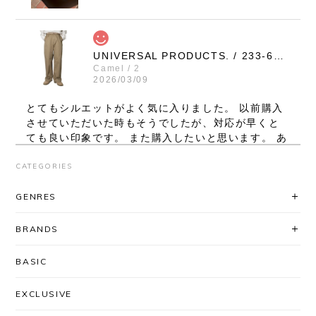
UNIVERSAL PRODUCTS. / 233-60506 NO TUCK WIDE CHINO TROUSERS (CAMEL)
Camel / 2
2026/03/09
とてもシルエットがよく気に入りました。 以前購入
させていただいた時もそうでしたが、対応が早くと
ても良い印象です。 また購入したいと思います。 あ
りがとうございました。
CATEGORIES
レビューいただき、ありがとうございま
GENRES
す！ シルエット、気に入っていただけて
良かったです◎ 対応に関してもお褒め頂
BRANDS
き大変ありがとうございます。
「AfterSchoolで買いたい」と思ってい
BASIC
ただけるよう、これからも迅速丁寧な対
応を心がけてまいります＾＾ またのご利
EXCLUSIVE
用を心よりお待ちしております。