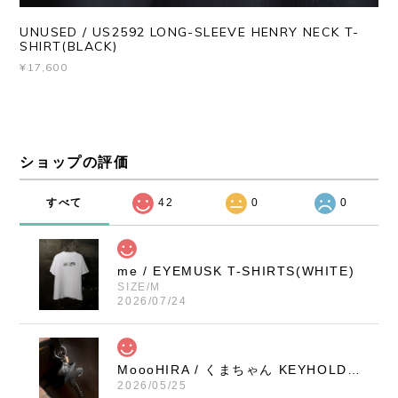
UNUSED / US2592 LONG-SLEEVE HENRY NECK T-
SHIRT(BLACK)
¥17,600
ショップの評価
すべて
42
0
0
me / EYEMUSK T-SHIRTS(WHITE)
SIZE/M
2026/07/24
MoooHIRA / くまちゃん KEYHOLDER（BLACK / SMALL）
2026/05/25