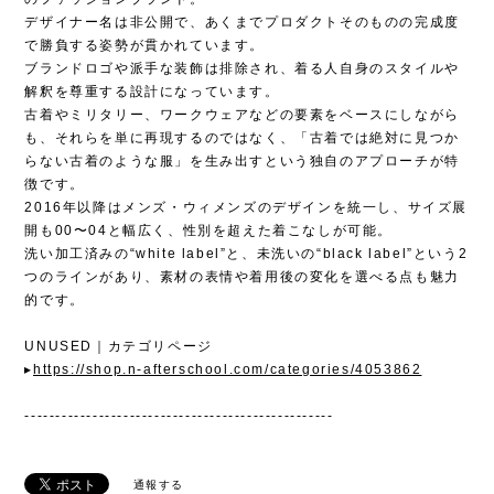
デザイナー名は非公開で、あくまでプロダクトそのものの完成度
で勝負する姿勢が貫かれています。
ブランドロゴや派手な装飾は排除され、着る人自身のスタイルや
解釈を尊重する設計になっています。
古着やミリタリー、ワークウェアなどの要素をベースにしながら
も、それらを単に再現するのではなく、「古着では絶対に見つか
らない古着のような服」を生み出すという独自のアプローチが特
徴です。
2016年以降はメンズ・ウィメンズのデザインを統一し、サイズ展
開も00〜04と幅広く、性別を超えた着こなしが可能。
洗い加工済みの“white label”と、未洗いの“black label”という2
つのラインがあり、素材の表情や着用後の変化を選べる点も魅力
的です。
UNUSED｜カテゴリページ
▸
https://shop.n-afterschool.com/categories/4053862
--------------------------------------------------
通報する