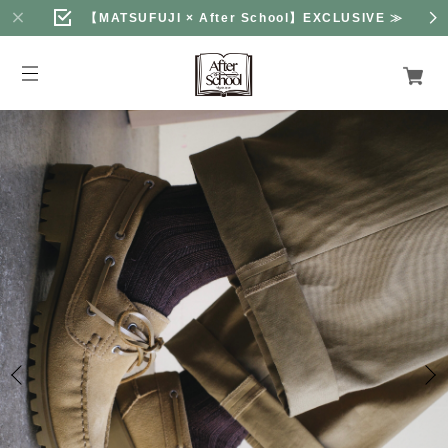
【MATSUFUJI × After School】EXCLUSIVE
≫