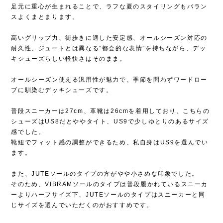
足元に重心が生まれることで、ラフな夏のスタイリングもバラン
スよくまとまります。
高いグリップ力、街歩きに適した安定感、オールシーズン対応の
耐久性、ジュートとは異なる“都会的な表情”を持ちながら、デッ
キシューズらしい軽快さはそのまま。
オールシーズン使える汎用性が魅力で、季節を問わずワードロー
ブに馴染むデッキシューズです。
普段スニーカーは27cm、革靴は26cmを着用しており、こちらの
シューズはUS8だとややタイト、US9で少しゆとりのあるサイズ
感でした。
靴紐でフィット感の調整ができるため、私自身はUS9を選んでい
ます。
また、JUTEソールのタイプの方がやや小さめな印象でした。
そのため、VIBRAMソールのタイプは普段履かれているスニーカ
ーよりハーフサイズ下、JUTEソールのタイプはスニーカーと同
じサイズを選んでいただくのがおすすめです。