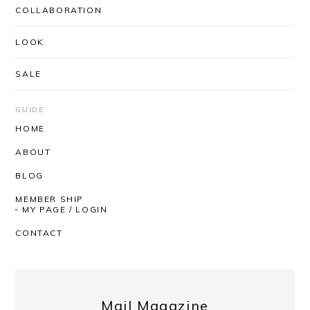
COLLABORATION
LOOK
UNUSED / US2556 DROP PULLOVER KNIT(CORAL×BLACK)
SIZE/3
2026/03/03
SALE
安定のUNUSEDと信頼のできるSHOPさんなので、
届くまでワクワクしかありませんでした。 思ったと
GUIDE
おりの着心地の良さ、丈感袖のたるんとした感じ。
HOME
とっても気持ちがいいです！ 深みのあるお色という
ABOUT
か奥行きのある感じもステキです。 SHOPさんはい
つも迅速丁寧にしてくださるので、安心して購入が
BLOG
できます。いつもありがとうございます！
MEMBER SHIP
MY PAGE / LOGIN
いつもAfterSchoolをご利用いただき、
CONTACT
誠にありがとうございます。 レビューも
ありがとうございます！ 今回も商品を気
に入っていただけたようで、とても嬉し
く思っております。 いつも素敵なチョイ
スをしてくださるので、こちらも毎回楽
Mail Magazine
しみにしております。 発送対応までお褒