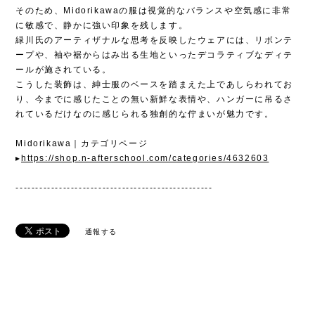
そのため、Midorikawaの服は視覚的なバランスや空気感に非常
に敏感で、静かに強い印象を残します。
緑川氏のアーティザナルな思考を反映したウェアには、リボンテ
ープや、袖や裾からはみ出る生地といったデコラティブなディテ
ールが施されている。
こうした装飾は、紳士服のベースを踏まえた上であしらわれてお
り、今までに感じたことの無い新鮮な表情や、ハンガーに吊るさ
れているだけなのに感じられる独創的な佇まいが魅力です。
Midorikawa｜カテゴリページ
▸
https://shop.n-afterschool.com/categories/4632603
--------------------------------------------------
通報する