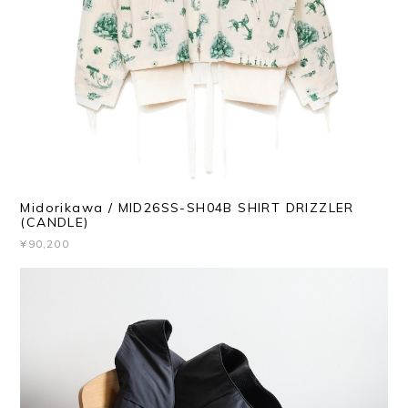
Midorikawa / MID26SS-SH04B SHIRT DRIZZLER
(CANDLE)
¥90,200