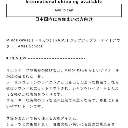
International shipping available
Add to cart
日本国内にお住まいの方向け
Midorikawa(ミドリカワ) | 26SS | ジップアップフーディ | アウ
ター | After School
■ REVIEW ------------------------------------
リボンテープや袋布の結びなど、Midorikawa らしいディテール
が詰め込まれた一着。
レーヨンコットンのライニングがはみ出したような構造で、後ろ
裾はラウンド状にカットアウトされ、シャツをレイヤードしたよ
うな軽やかな表情をつくります。
スモーキーな炭黒のような色味は黒でも重くならず、春夏にも使
いやすいトーンです。
季節をまたいで長く使える万能アイテム。
ショーツとの相性も良く、春夏の軽い装いにも自然に馴染みま