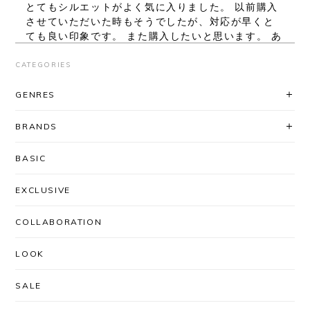
とてもシルエットがよく気に入りました。 以前購入
させていただいた時もそうでしたが、対応が早くと
ても良い印象です。 また購入したいと思います。 あ
りがとうございました。
CATEGORIES
レビューいただき、ありがとうございま
GENRES
す！ シルエット、気に入っていただけて
良かったです◎ 対応に関してもお褒め頂
BRANDS
き大変ありがとうございます。
「AfterSchoolで買いたい」と思ってい
BASIC
ただけるよう、これからも迅速丁寧な対
応を心がけてまいります＾＾ またのご利
EXCLUSIVE
用を心よりお待ちしております。
COLLABORATION
LOOK
UNUSED / US2556 DROP PULLOVER KNIT(CORAL×BLACK)
SIZE/3
2026/03/03
SALE
安定のUNUSEDと信頼のできるSHOPさんなので、