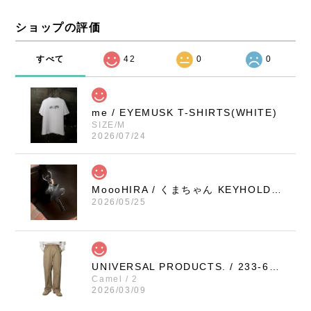
ショップの評価
すべて
42
0
0
me / EYEMUSK T-SHIRTS(WHITE)
SIZE/M
2026/07/24
MoooHIRA / くまちゃん KEYHOLDER（BLACK / SMALL）
2026/05/25
UNIVERSAL PRODUCTS. / 233-60506 NO TUCK WIDE CHINO TROUSERS (CAMEL)
Camel / 2
2026/03/09