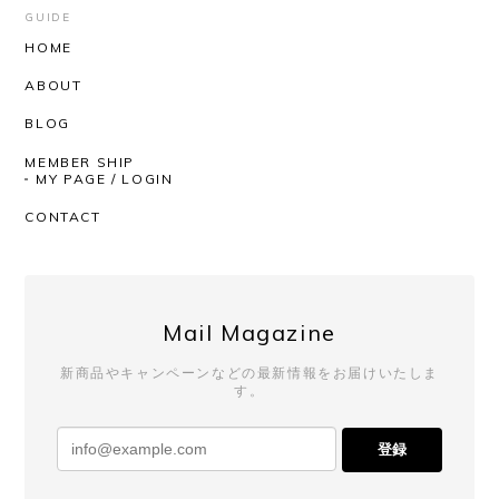
届くまでワクワクしかありませんでした。 思ったと
GUIDE
おりの着心地の良さ、丈感袖のたるんとした感じ。
HOME
とっても気持ちがいいです！ 深みのあるお色という
ABOUT
か奥行きのある感じもステキです。 SHOPさんはい
つも迅速丁寧にしてくださるので、安心して購入が
BLOG
できます。いつもありがとうございます！
MEMBER SHIP
MY PAGE / LOGIN
いつもAfterSchoolをご利用いただき、
CONTACT
誠にありがとうございます。 レビューも
ありがとうございます！ 今回も商品を気
に入っていただけたようで、とても嬉し
く思っております。 いつも素敵なチョイ
スをしてくださるので、こちらも毎回楽
Mail Magazine
しみにしております。 発送対応までお褒
めいただき、心より感謝申し上げます。
新商品やキャンペーンなどの最新情報をお届けいたしま
これからも安心してお買い物いただける
す。
よう努めてまいりますので、 またのご利
用を心よりお待ちしております。
登録