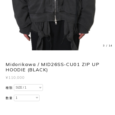
3
/
14
Midorikawa / MID26SS-CU01 ZIP UP
HOODIE (BLACK)
¥110,000
種類
数量