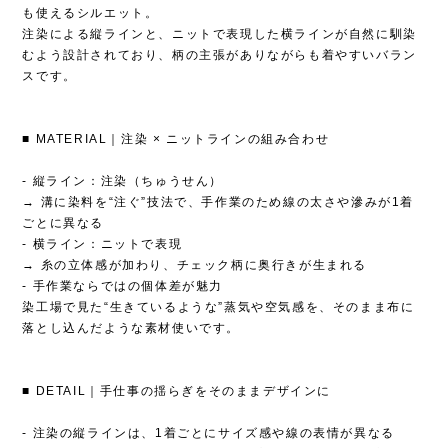
も使えるシルエット。
注染による縦ラインと、ニットで表現した横ラインが自然に馴染
むよう設計されており、柄の主張がありながらも着やすいバラン
スです。
■ MATERIAL｜注染 × ニットラインの組み合わせ
- 縦ライン：注染（ちゅうせん）
→ 溝に染料を“注ぐ”技法で、手作業のため線の太さや滲みが1着
ごとに異なる
- 横ライン：ニットで表現
→ 糸の立体感が加わり、チェック柄に奥行きが生まれる
- 手作業ならではの個体差が魅力
染工場で見た“生きているような”蒸気や空気感を、そのまま布に
落とし込んだような素材使いです。
■ DETAIL｜手仕事の揺らぎをそのままデザインに
- 注染の縦ラインは、1着ごとにサイズ感や線の表情が異なる