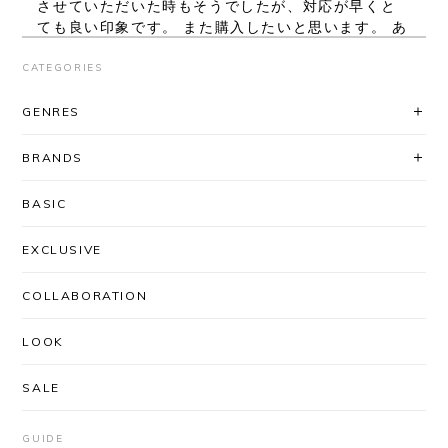
させていただいた時もそうでしたが、対応が早くと
ても良い印象です。 また購入したいと思います。 あ
りがとうございました。
CATEGORIES
レビューいただき、ありがとうございま
GENRES
す！ シルエット、気に入っていただけて
良かったです◎ 対応に関してもお褒め頂
BRANDS
き大変ありがとうございます。
「AfterSchoolで買いたい」と思ってい
BASIC
ただけるよう、これからも迅速丁寧な対
応を心がけてまいります＾＾ またのご利
EXCLUSIVE
用を心よりお待ちしております。
COLLABORATION
LOOK
UNUSED / US2556 DROP PULLOVER KNIT(CORAL×BLACK)
SIZE/3
2026/03/03
SALE
安定のUNUSEDと信頼のできるSHOPさんなので、
届くまでワクワクしかありませんでした。 思ったと
GUIDE