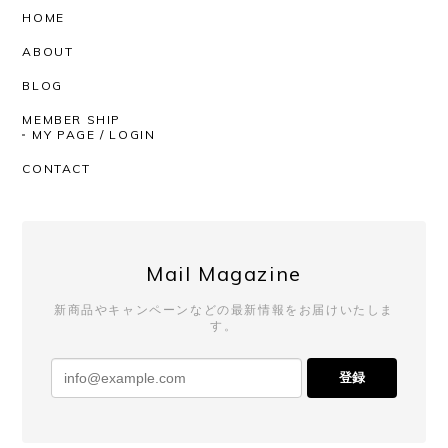
おりの着心地の良さ、丈感袖のたるんとした感じ。
HOME
とっても気持ちがいいです！ 深みのあるお色という
ABOUT
か奥行きのある感じもステキです。 SHOPさんはい
つも迅速丁寧にしてくださるので、安心して購入が
BLOG
できます。いつもありがとうございます！
MEMBER SHIP
MY PAGE / LOGIN
いつもAfterSchoolをご利用いただき、
CONTACT
誠にありがとうございます。 レビューも
ありがとうございます！ 今回も商品を気
に入っていただけたようで、とても嬉し
く思っております。 いつも素敵なチョイ
スをしてくださるので、こちらも毎回楽
Mail Magazine
しみにしております。 発送対応までお褒
めいただき、心より感謝申し上げます。
新商品やキャンペーンなどの最新情報をお届けいたしま
これからも安心してお買い物いただける
す。
よう努めてまいりますので、 またのご利
用を心よりお待ちしております。
登録