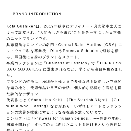
--- BRAND INTRODUCTION --------------------
Kota Gushikenは、2019年秋冬にデザイナー・具志堅幸太氏に
よって設立され、“人間らしさを編む”ことをテーマにした日本発
のニットブランドです。
具志堅氏はロンドンの名門・Central Saint Martins（CSM）ニ
ットウェア科を卒業後、DiorやProenza Schoulerで経験を積
み、帰国後に自身のブランドをスタート。
卒業コレクションは『Business of Fashion』で「TOP 6 CSM
BA GRADUATES」に選出されるなど、早くから注目を集めまし
た。
ブランドの特徴は、極細から極太まで多様な糸を駆使した立体的
な編み地と、美術作品や日常の会話、個人的な記憶から着想を得
た詩的なデザイン。
代表作には《Mona Lisa Knit》《The Starrish Night》《Girl
with a Wool Earring》などがあり、いずれもアートとファッシ
ョンの境界を曖昧にするような存在感を放っています。
コンセプトは「knitwear for human beings.」──性別や年齢、
国籍を問わず、すべての人に向けたニットを届けるという思想に
基づいています。