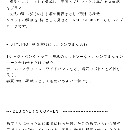
- 横ラインはニットで構成し、平面のプリントとは異なる立体感
をプラス
- 技法の違いがそのまま柄の奥行きとして現れる構造
クラフトの温度を“柄”として見せる、Kota Gushiken らしいアプ
ローチです。
■ STYLING｜柄を主役にしたシンプルな合わせ
Tシャツ・タンクトップ・無地のカットソーなど、シンプルなイン
ナーと合わせるだけで成立。
デニム・スラックス・ワイドパンツなど、幅広いボトムと相性が
良く、
春夏の軽い羽織りとしても使いやすい一着です。
--- DESIGNER’S COMMENT ----------------------------
糸屋さんに伺うために出張に行った際、そこの糸屋さんから染色
工場さんを紹介していただき、翌日に急遽お邪魔させていただき