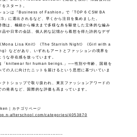
ドをスタート。
ンは『Business of Fashion』で「TOP 6 CSM BA
ATES」に選出されるなど、早くから注目を集めました。
特徴は、極細から極太まで多様な糸を駆使した立体的な編み
作品や日常の会話、個人的な記憶から着想を得た詩的なデザ
a Lisa Knit》《The Starrish Night》《Girl with a
arring》などがあり、いずれもアートとファッションの境界を
ような存在感を放っています。
knitwear for human beings.」──性別や年齢、国籍を
べての人に向けたニットを届けるという思想に基づいていま
レクトショップで取り扱われ、東京ファッションアワードの
での発表など、国際的な評価も高まっています。
shiken｜カテゴリページ
hop.n-afterschool.com/categories/4053870
-------------------------------------