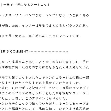
ING｜一枚で主役になるアートニット
ラックス・ワイドパンツなど、シンプルなボトムと合わせる
。
感が強いため、インナーは無地でまとめるとバランスが取り
口まで長く使える、存在感のあるコットンニットです。
ER’S COMMENT ----------------------------
たかった糸屋さんがあり、ようやくお伺いできました。手に
考や本能に従った感じのする独特な糸をたくさん見せていた
。
フモフと短くカットされたコットンがコラージュの様に一部
たりすかすかだったりする糸を見せていただきました。
な糸だったのでずっと記憶に残っていて、今季のコンセプト
際にこのモフモフの糸とツルッとした糸を混ぜてコラージュ
作りたいと思い、このデザインになりました。
ャというテクニックで編んでいただき、キーとなるケーブル
ッとした場所だけにいて、他は欠如しているとより違和感が