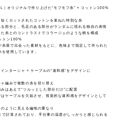
RIAL｜オリジナルで作り上げた“モフモフ糸” × コットン100%
フと短くカットされたコットンを束ねた特別な糸
のある部分と、毛足のある部分がランダムに現れる独自の表情
とした糸とのコントラストでコラージュのような柄を構成
ットン100%
が糸屋で出会った素材をもとに、色味まで指定して作られた
糸を使用しています。
IL｜インターシャ × ケーブルの“違和感”をデザインに
ーシャ編みで複数の糸を切り替え
編みはあえて“ツルッとした部分だけ”に配置
分ではケーブルを欠如させ、視覚的な違和感をデザインとして
ジュのように見える編地の重なり
まで計算されており、手仕事の温度がしっかりと感じられる