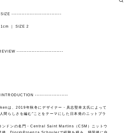
IZE ------------------------------
1cm ｜ SIZE 2
EVIEW ----------------------------
INTRODUCTION --------------------
ushikenは、2019年秋冬にデザイナー・具志堅幸太氏によって
“人間らしさを編む”ことをテーマにした日本発のニットブラ
ドンの名門・Central Saint Martins（CSM）ニットウ
後、DiorやProenza Schoulerで経験を積み、帰国後に自