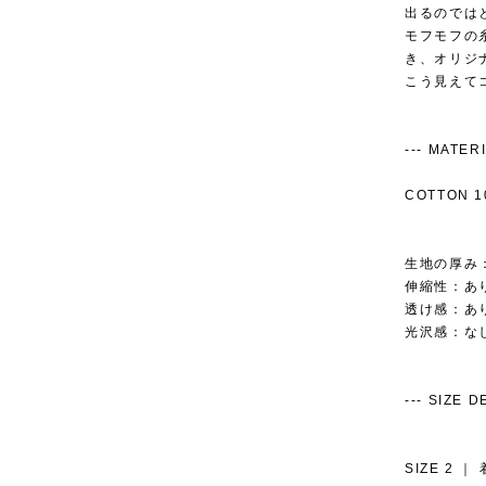
出るのでは
モフモフの
き、オリジ
こう見えてコ
--- MATERIAL
COTTON 1
生地の厚み
伸縮性：あ
透け感：あ
光沢感：‪な
--- SIZE DET
SIZE 2 ｜