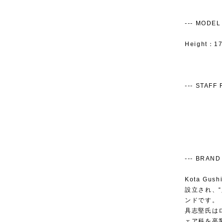
--- MODEL S
Height：17
--- STAFF R
--- BRAND 
Kota G
設立され、
ンドです。
具志堅氏はロン
ェア科を卒業