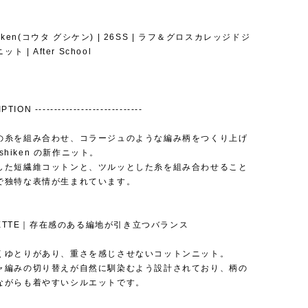
shiken(コウタ グシケン) | 26SS | ラフ＆グロスカレッジドジ
ット | After School
TION ----------------------------
の糸を組み合わせ、コラージュのような編み柄をつくり上げ
Gushiken の新作ニット。
した短繊維コットンと、ツルッとした糸を組み合わせること
で独特な表情が生まれています。
OUETTE｜存在感のある編地が引き立つバランス
くゆとりがあり、重さを感じさせないコットンニット。
ャ編みの切り替えが自然に馴染むよう設計されており、柄の
ながらも着やすいシルエットです。