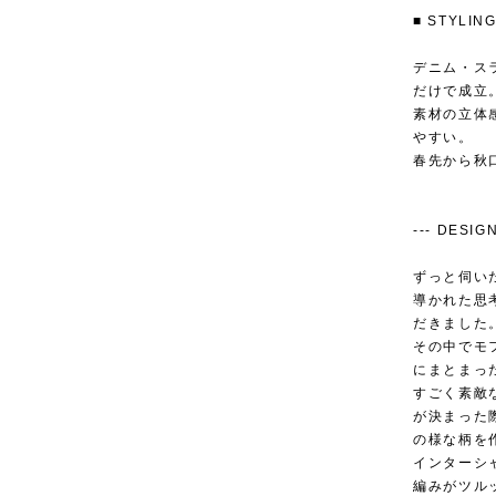
■ STYL
デニム・ス
だけで成立
素材の立体
やすい。
春先から秋
--- DESIGN
ずっと伺い
導かれた思
だきました
その中でモ
にまとまっ
すごく素敵
が決まった
の様な柄を
インターシ
編みがツル