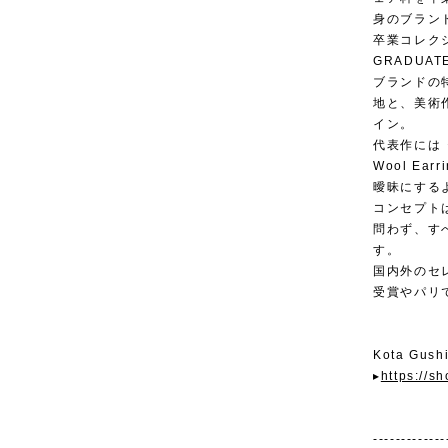
身のブラン
卒業コレクショ
GRADU
ブランドの
地と、美術
イン。
代表作には《Mon
Wool E
曖昧にする
コンセプトは「
問わず、す
す。
国内外のセ
受賞やパリ
Kota Gu
▸
https://s
-------------