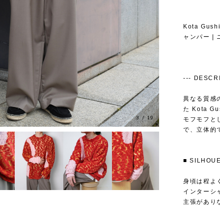
Kota Gu
ャンパー | ニ
--- DESCRIP
異なる質感
た Kota 
4
/
19
モフモフと
で、立体的
■ SILH
身頃は程よ
インターシ
主張があり