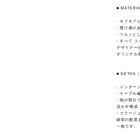
■ MATE
- モフモ
- 透け感
- ツルッ
- すべて コ
デザイナー
オリジナル
■ DETA
- インタ
- ケーブル
- 他の部
活かす構成
- コラー
細部の配置
一枚です。