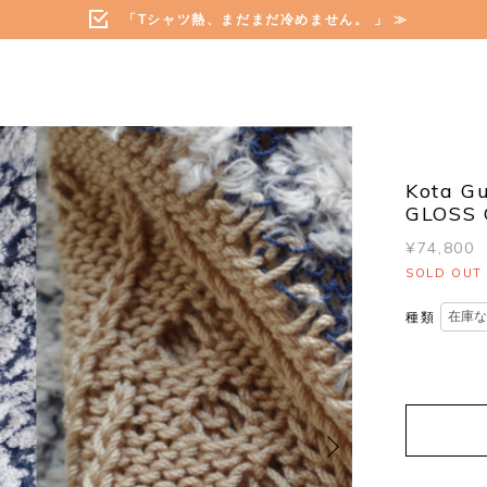
「Tシャツ熱、まだまだ冷めません。 」 ≫
Kota G
GLOSS 
¥74,800
SOLD OUT
種類