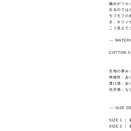
編みがツル
出るのでは
モフモフの
き、オリジ
こう見えてコ
--- MATERIAL
COTTON 1
生地の厚み
伸縮性：あ
透け感：あ
光沢感：‪な
--- SIZE DET
SIZE 1 ｜
SIZE 2 ｜