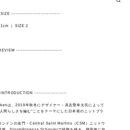
IZE ------------------------------
1cm ｜ SIZE 2
EVIEW ----------------------------
INTRODUCTION --------------------
ushikenは、2019年秋冬にデザイナー・具志堅幸太氏によって
“人間らしさを編む”ことをテーマにした日本発のニットブラ
ドンの名門・Central Saint Martins（CSM）ニットウ
後、DiorやProenza Schoulerで経験を積み、帰国後に自