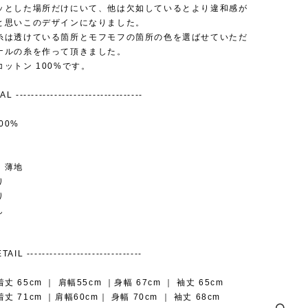
ッとした場所だけにいて、他は欠如しているとより違和感が
と思いこのデザインになりました。
糸は透けている箇所とモフモフの箇所の色を選ばせていただ
ナルの糸を作って頂きました。
ットン 100%です。
 ---------------------------------
00%
：薄地
り
り
し
AIL ------------------------------
 着丈 65cm ｜ 肩幅55cm ｜身幅 67cm ｜ 袖丈 65cm
 着丈 71cm ｜肩幅60cm｜ 身幅 70cm ｜ 袖丈 68cm