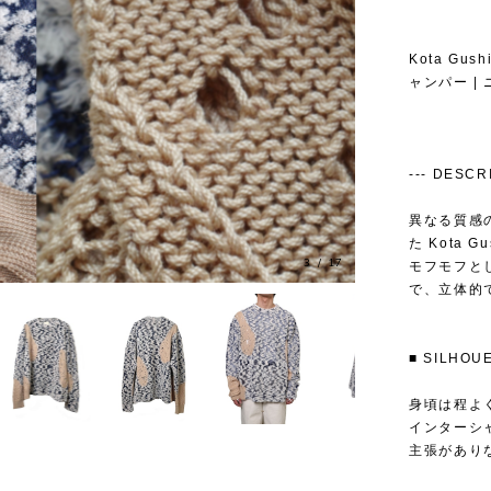
Kota Gu
ャンパー | ニ
--- DESCRIP
異なる質感
た Kota 
3
/
17
モフモフと
で、立体的
■ SILH
身頃は程よ
インターシ
主張があり