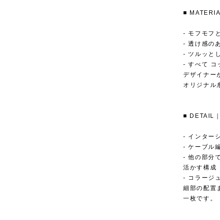
■ MATE
- モフモ
- 透け感
- ツルッ
- すべて コ
デザイナー
オリジナル
■ DETA
- インタ
- ケーブル
- 他の部
活かす構成
- コラー
細部の配置
一枚です。