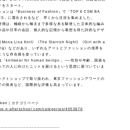
ドをスタート。
ンは『Business of Fashion』で「TOP 6 CSM BA
ATES」に選出されるなど、早くから注目を集めました。
特徴は、極細から極太まで多様な糸を駆使した立体的な編み
作品や日常の会話、個人的な記憶から着想を得た詩的なデザ
a Lisa Knit》《The Starrish Night》《Girl with a
arring》などがあり、いずれもアートとファッションの境界を
ような存在感を放っています。
knitwear for human beings.」──性別や年齢、国籍を
べての人に向けたニットを届けるという思想に基づいていま
レクトショップで取り扱われ、東京ファッションアワードの
での発表など、国際的な評価も高まっています。
shiken｜カテゴリページ
hop.n-afterschool.com/categories/4053870
-------------------------------------