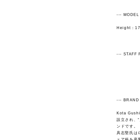
--- MODEL S
Height：17
--- STAFF R
--- BRAND 
Kota G
設立され、
ンドです。
具志堅氏はロン
ェア科を卒業