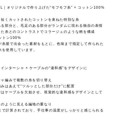
RIAL｜オリジナルで作り上げた“モフモフ糸” × コットン100%
フと短くカットされたコットンを束ねた特別な糸
のある部分と、毛足のある部分がランダムに現れる独自の表情
とした糸とのコントラストでコラージュのような柄を構成
ットン100%
が糸屋で出会った素材をもとに、色味まで指定して作られた
糸を使用しています。
IL｜インターシャ × ケーブルの“違和感”をデザインに
ーシャ編みで複数の糸を切り替え
編みはあえて“ツルッとした部分だけ”に配置
分ではケーブルを欠如させ、視覚的な違和感をデザインとして
ジュのように見える編地の重なり
まで計算されており、手仕事の温度がしっかりと感じられる