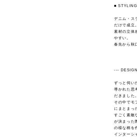
■ STYL
デニム・ス
だけで成立
素材の立体
やすい。
春先から秋
--- DESIGN
ずっと伺い
導かれた思
だきました
その中でモ
にまとまっ
すごく素敵
が決まった
の様な柄を
インターシ