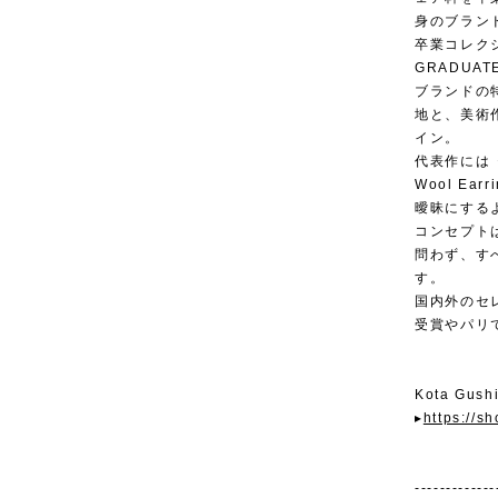
身のブラン
卒業コレクショ
GRADU
ブランドの
地と、美術
イン。
代表作には《Mon
Wool E
曖昧にする
コンセプトは「
問わず、す
す。
国内外のセ
受賞やパリ
Kota Gu
▸
https://s
-------------