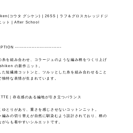
shiken(コウタ グシケン) | 26SS | ラフ＆グロスカレッジドジ
ット | After School
TION ----------------------------
の糸を組み合わせ、コラージュのような編み柄をつくり上げ
Gushiken の新作ニット。
した短繊維コットンと、ツルッとした糸を組み合わせること
で独特な表情が生まれています。
OUETTE｜存在感のある編地が引き立つバランス
くゆとりがあり、重さを感じさせないコットンニット。
ャ編みの切り替えが自然に馴染むよう設計されており、柄の
ながらも着やすいシルエットです。