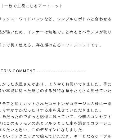
ING｜一枚で主役になるアートニット
ラックス・ワイドパンツなど、シンプルなボトムと合わせる
。
感が強いため、インナーは無地でまとめるとバランスが取り
口まで長く使える、存在感のあるコットンニットです。
ER’S COMMENT ----------------------------
たかった糸屋さんがあり、ようやくお伺いできました。手に
考や本能に従った感じのする独特な糸をたくさん見せていた
。
フモフと短くカットされたコットンがコラージュの様に一部
たりすかすかだったりする糸を見せていただきました。
な糸だったのでずっと記憶に残っていて、今季のコンセプト
際にこのモフモフの糸とツルッとした糸を混ぜてコラージュ
作りたいと思い、このデザインになりました。
ャというテクニックで編んでいただき、キーとなるケーブル