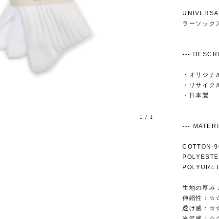
UNIVERS
ラーソックス |
--- DESCRIP
・オリジナ
・リサイク
・日本製
1
/
1
--- MATERIAL
COTTON-
POLYEST
POLYURE
生地の厚み
伸縮性：☆
透け感：☆
光沢感：☆