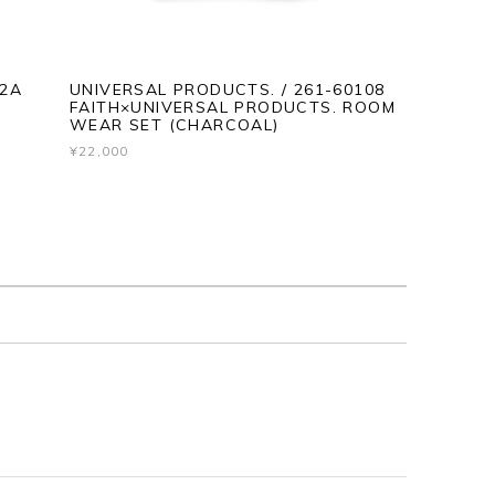
02A
UNIVERSAL PRODUCTS. / 261-60108
FAITH×UNIVERSAL PRODUCTS. ROOM
WEAR SET (CHARCOAL)
¥22,000