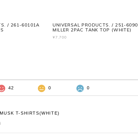
. / 261-60101A
UNIVERSAL PRODUCTS. / 251-609
TS
MILLER 2PAC TANK TOP (WHITE)
¥7,700
42
0
0
EMUSK T-SHIRTS(WHITE)
4