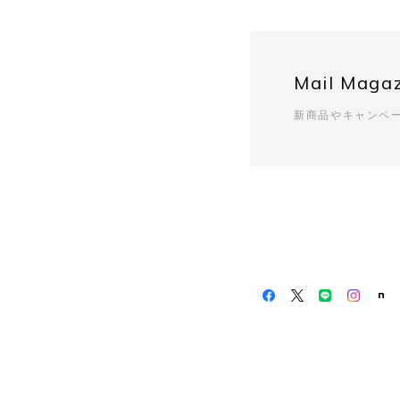
UNUSED 
SIZE/3
2026/03/0
安定のUNUSEDと信
Mail Maga
んとした感じ。 とって
くださるので、安心し
新商品やキャンペ
いつもAf
に入って
みにして
う努めて
UNIVERS
2026/02/1