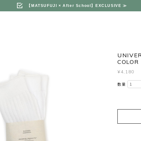
【MATSUFUJI × After School】EXCLUSIVE
≫
UNIVER
COLOR 
¥4,180
数量