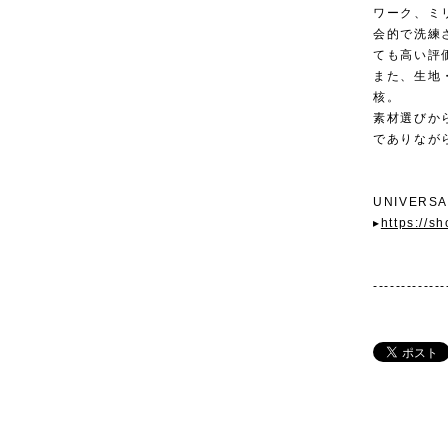
ワーク、ミ
会的で洗練
ても高い評
また、生地
核。
素材選びか
でありなが
UNIVERS
▸
https://s
-------------