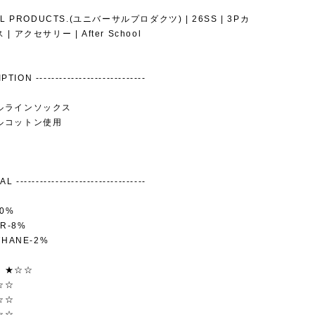
AL PRODUCTS.(ユニバーサルプロダクツ) | 26SS | 3Pカ
 アクセサリー | After School
TION ----------------------------
ルラインソックス
ルコットン使用
 ---------------------------------
90%
ER-8%
THANE-2%
：★☆☆
☆☆
☆☆
☆☆