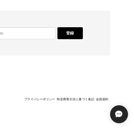
でした。 思ったとおりの着心地の良さ、丈感袖のたる
もステキです。 SHOPさんはいつも迅速丁寧にして
登録
レビューもありがとうございます！ 今回も商品を気
なチョイスをしてくださるので、こちらも毎回楽し
す。 これからも安心してお買い物いただけるよ
プライバシーポリシー
特定商取引法に基づく表記
会員規約