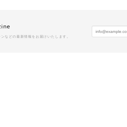
/ US2556 DROP PULLOVER KNIT(CORAL×BLACK)
3
頼のできるSHOPさんなので、届くまでワクワクしかありません
zine
も気持ちがいいです！ 深みのあるお色というか奥行きのある感じ
て購入ができます。いつもありがとうございます！
ーンなどの最新情報をお届けいたします。
terSchoolをご利用いただき、誠にありがとうございます。 
いただけたようで、とても嬉しく思っております。 いつも素敵
おります。 発送対応までお褒めいただき、心より感謝申し上げま
まいりますので、 またのご利用を心よりお待ちしております。
AL PRODUCTS. / 253-60910 2P LONG SOCKS (WHITE)
0