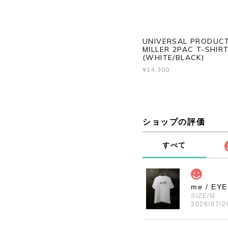
UNIVERSAL PRODUCTS
MILLER 2PAC T-SHIR
(WHITE/BLACK)
¥14,300
ショップの評価
すべて
me / EY
SIZE/M
2026/07/2