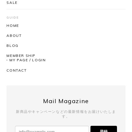
SALE
安定のUNUSEDと信頼のできるSHOPさんなので、
届くまでワクワクしかありませんでした。 思ったと
GUIDE
おりの着心地の良さ、丈感袖のたるんとした感じ。
HOME
とっても気持ちがいいです！ 深みのあるお色という
ABOUT
か奥行きのある感じもステキです。 SHOPさんはい
つも迅速丁寧にしてくださるので、安心して購入が
BLOG
できます。いつもありがとうございます！
MEMBER SHIP
MY PAGE / LOGIN
いつもAfterSchoolをご利用いただき、
CONTACT
誠にありがとうございます。 レビューも
ありがとうございます！ 今回も商品を気
に入っていただけたようで、とても嬉し
く思っております。 いつも素敵なチョイ
スをしてくださるので、こちらも毎回楽
Mail Magazine
しみにしております。 発送対応までお褒
めいただき、心より感謝申し上げます。
新商品やキャンペーンなどの最新情報をお届けいたしま
これからも安心してお買い物いただける
す。
よう努めてまいりますので、 またのご利
用を心よりお待ちしております。
登録