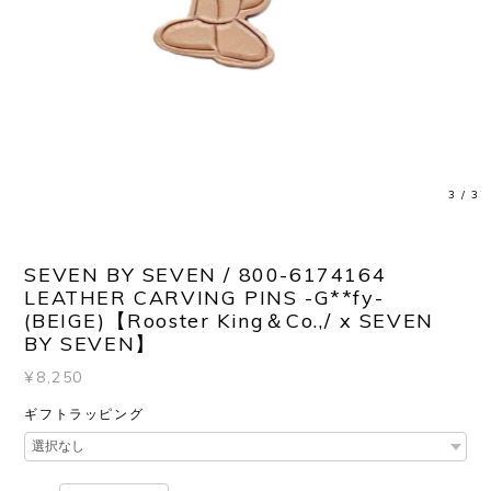
3
/
3
SEVEN BY SEVEN / 800-6174164
LEATHER CARVING PINS -G**fy-
(BEIGE)【Rooster King＆Co.,/ x SEVEN
BY SEVEN】
¥8,250
ギフトラッピング