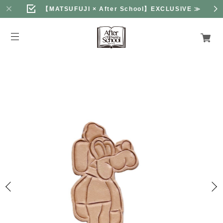
【MATSUFUJI × After School】EXCLUSIVE
≫