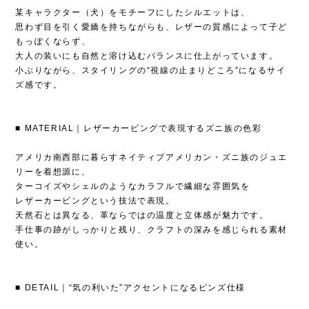
某キャラクター（犬）をモチーフにしたシルエットは、
思わず目を引く愛嬌を持ちながらも、レザーの質感によって子ど
もっぽくならず、
大人の装いにも自然と溶け込むバランスに仕上がっています。
小ぶりながら、スタイリングの“視線の止まりどころ”になるサイ
ズ感です。
■ MATERIAL｜レザーカービングで表現するズニ族の色彩
アメリカ南西部に暮らすネイティブアメリカン・ズニ族のジュエ
リーを着想源に、
ターコイズやシェルのようなカラフルで繊細な雰囲気を
レザーカービングという技法で表現。
天然石とは異なる、革ならではの温度と立体感が魅力です。
手仕事の跡がしっかりと残り、クラフトの深みを感じられる素材
使い。
■ DETAIL｜“気の利いた”アクセントになるピンズ仕様