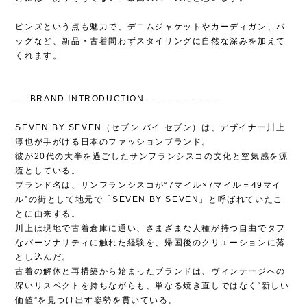
ピンズという点も魅力で、デニムジャケットやカーディガン、バ
ッグなど、新品・古着問わずスタイリングに自然な深みを加えて
くれます。
--- BRAND INTRODUCTION --------------------
SEVEN BY SEVEN（セブン バイ セブン）は、デザイナー川上
淳也が手がける日本のファッションブランド。
彼が20代の大半を過ごしたサンフランシスコの文化と空気感を源
流としている。
ブランド名は、サンフランシスコが“7マイル×7マイル＝49マイ
ル”の街として地元で「SEVEN BY SEVEN」と呼ばれていたこ
とに由来する。
川上は現地で古着倉庫に通い、さまざまな人種が持つ自由でタフ
なパーソナリティに触れた経験を、帰国後のクリエーションに落
とし込んだ。
古着の解体と再構築から始まったブランドは、ヴィンテージへの
深いリスペクトを持ちながらも、単なる焼き直しではなく“新しい
価値”を見つけ出す姿勢を貫いている。