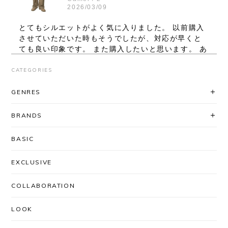
2026/03/09
とてもシルエットがよく気に入りました。 以前購入
させていただいた時もそうでしたが、対応が早くと
ても良い印象です。 また購入したいと思います。 あ
りがとうございました。
CATEGORIES
レビューいただき、ありがとうございま
GENRES
す！ シルエット、気に入っていただけて
良かったです◎ 対応に関してもお褒め頂
BRANDS
き大変ありがとうございます。
「AfterSchoolで買いたい」と思ってい
BASIC
ただけるよう、これからも迅速丁寧な対
応を心がけてまいります＾＾ またのご利
EXCLUSIVE
用を心よりお待ちしております。
COLLABORATION
LOOK
UNUSED / US2556 DROP PULLOVER KNIT(CORAL×BLACK)
SIZE/3
2026/03/03