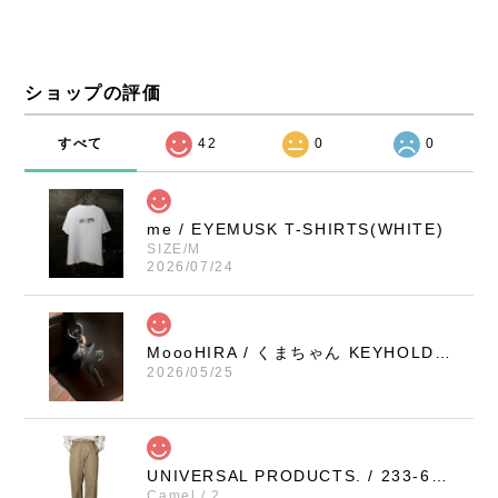
ショップの評価
すべて
42
0
0
me / EYEMUSK T-SHIRTS(WHITE)
SIZE/M
2026/07/24
MoooHIRA / くまちゃん KEYHOLDER（BLACK / SMALL）
2026/05/25
UNIVERSAL PRODUCTS. / 233-60506 NO TUCK WIDE CHINO TROUSERS (CAMEL)
Camel / 2