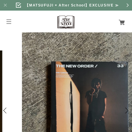
【MATSUFUJI × After School】EXCLUSIVE
≫