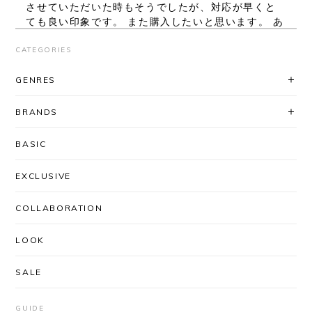
させていただいた時もそうでしたが、対応が早くと
ても良い印象です。 また購入したいと思います。 あ
りがとうございました。
CATEGORIES
レビューいただき、ありがとうございま
GENRES
す！ シルエット、気に入っていただけて
良かったです◎ 対応に関してもお褒め頂
BRANDS
き大変ありがとうございます。
「AfterSchoolで買いたい」と思ってい
BASIC
ただけるよう、これからも迅速丁寧な対
応を心がけてまいります＾＾ またのご利
EXCLUSIVE
用を心よりお待ちしております。
COLLABORATION
LOOK
UNUSED / US2556 DROP PULLOVER KNIT(CORAL×BLACK)
SIZE/3
2026/03/03
SALE
安定のUNUSEDと信頼のできるSHOPさんなので、
届くまでワクワクしかありませんでした。 思ったと
GUIDE