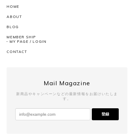
おりの着心地の良さ、丈感袖のたるんとした感じ。
HOME
とっても気持ちがいいです！ 深みのあるお色という
ABOUT
か奥行きのある感じもステキです。 SHOPさんはい
つも迅速丁寧にしてくださるので、安心して購入が
BLOG
できます。いつもありがとうございます！
MEMBER SHIP
MY PAGE / LOGIN
いつもAfterSchoolをご利用いただき、
CONTACT
誠にありがとうございます。 レビューも
ありがとうございます！ 今回も商品を気
に入っていただけたようで、とても嬉し
く思っております。 いつも素敵なチョイ
スをしてくださるので、こちらも毎回楽
Mail Magazine
しみにしております。 発送対応までお褒
めいただき、心より感謝申し上げます。
新商品やキャンペーンなどの最新情報をお届けいたしま
これからも安心してお買い物いただける
す。
よう努めてまいりますので、 またのご利
用を心よりお待ちしております。
登録