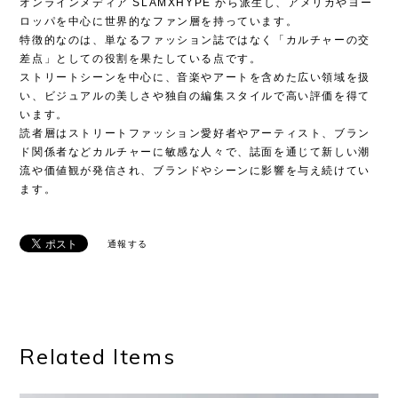
オンラインメディア SLAMXHYPE から派生し、アメリカやヨー
ロッパを中心に世界的なファン層を持っています。
特徴的なのは、単なるファッション誌ではなく「カルチャーの交
差点」としての役割を果たしている点です。
ストリートシーンを中心に、音楽やアートを含めた広い領域を扱
い、ビジュアルの美しさや独自の編集スタイルで高い評価を得て
います。
読者層はストリートファッション愛好者やアーティスト、ブラン
ド関係者などカルチャーに敏感な人々で、誌面を通じて新しい潮
流や価値観が発信され、ブランドやシーンに影響を与え続けてい
ます。
通報する
Related Items