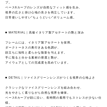
プ。
ベース6カーブのレンズが自然なフィット感を生み、
視界の広さと掛け心地の良さを両立しています。
日常使いしやすい“ちょうどいい”ボリューム感。
■ MATERIAL｜高級イタリア製アセテートの艶と深み
フレームには、イタリア製アセテートを採用。
ダークトータスの奥行きある色調が、
顔立ちに知性と柔らかな陰影を与えます。
手に取ると分かる素材の密度と艶が、
アイウェアとしての完成度を高めています。
■ DETAIL｜ツァイスグリーンレンズがつくる視界の心地よさ
クラシックなツァイスグリーンレンズを組み合わせ、
光をやさしく遮りながら自然な視界を確保。
ベース6カーブが顔に沿い、長時間の着用でもストレスが少ない仕
様。