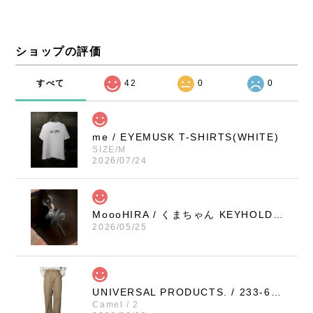
ショップの評価
すべて
42
0
0
me / EYEMUSK T-SHIRTS(WHITE)
SIZE/M
2026/07/24
MoooHIRA / くまちゃん KEYHOLDER（BLACK / SMALL）
2026/05/25
UNIVERSAL PRODUCTS. / 233-60506 NO TUCK WIDE CHINO TROUSERS (CAMEL)
Camel / 2