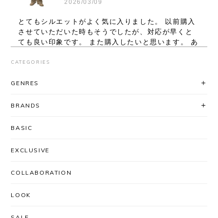
2026/03/09
とてもシルエットがよく気に入りました。 以前購入
させていただいた時もそうでしたが、対応が早くと
ても良い印象です。 また購入したいと思います。 あ
りがとうございました。
CATEGORIES
レビューいただき、ありがとうございま
GENRES
す！ シルエット、気に入っていただけて
良かったです◎ 対応に関してもお褒め頂
BRANDS
き大変ありがとうございます。
「AfterSchoolで買いたい」と思ってい
BASIC
ただけるよう、これからも迅速丁寧な対
応を心がけてまいります＾＾ またのご利
EXCLUSIVE
用を心よりお待ちしております。
COLLABORATION
LOOK
UNUSED / US2556 DROP PULLOVER KNIT(CORAL×BLACK)
SIZE/3
2026/03/03
SALE