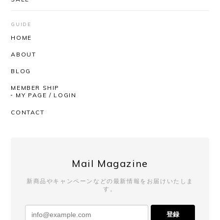
安定のUNUSEDと信頼のできるSHOPさんなので、
届くまでワクワクしかありませんでした。 思ったと
GUIDE
おりの着心地の良さ、丈感袖のたるんとした感じ。
HOME
とっても気持ちがいいです！ 深みのあるお色という
ABOUT
か奥行きのある感じもステキです。 SHOPさんはい
つも迅速丁寧にしてくださるので、安心して購入が
BLOG
できます。いつもありがとうございます！
MEMBER SHIP
MY PAGE / LOGIN
いつもAfterSchoolをご利用いただき、
CONTACT
誠にありがとうございます。 レビューも
ありがとうございます！ 今回も商品を気
に入っていただけたようで、とても嬉し
く思っております。 いつも素敵なチョイ
スをしてくださるので、こちらも毎回楽
Mail Magazine
しみにしております。 発送対応までお褒
めいただき、心より感謝申し上げます。
新商品やキャンペーンなどの最新情報をお届けいたしま
これからも安心してお買い物いただける
す。
よう努めてまいりますので、 またのご利
用を心よりお待ちしております。
登録