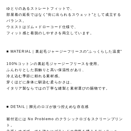
ゆとりのあるストレートフィットで、
部屋着の延長ではなく“街に出られるスウェット”として成立する
バランス。
ウエストはゴム＋ドローコード仕様で、
フィット感と着脱のしやすさを両立しています。
■ MATERIAL｜裏起毛ジャージーフリースの“ふっくらした温度”
100%コットンの裏起毛ジャージーフリースを使用。
ふんわりとした肌触りと高い保温性があり、
冷え込む季節に頼れる素材感。
穿くほどに身体に馴染む柔らかさは、
イタリア製ならではの丁寧な縫製と素材選びの賜物です。
■ DETAIL｜脚元のロゴが放つ控えめな存在感
裾付近には No Problemo のクラシックロゴをスクリーンプリン
ト。