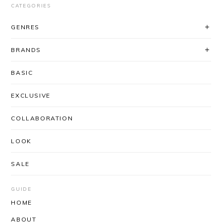
CATEGORIES
レビューいただき、ありがとうございま
GENRES
す！ シルエット、気に入っていただけて
良かったです◎ 対応に関してもお褒め頂
BRANDS
き大変ありがとうございます。
「AfterSchoolで買いたい」と思ってい
BASIC
ただけるよう、これからも迅速丁寧な対
応を心がけてまいります＾＾ またのご利
EXCLUSIVE
用を心よりお待ちしております。
COLLABORATION
LOOK
UNUSED / US2556 DROP PULLOVER KNIT(CORAL×BLACK)
SIZE/3
2026/03/03
SALE
安定のUNUSEDと信頼のできるSHOPさんなので、
届くまでワクワクしかありませんでした。 思ったと
GUIDE
おりの着心地の良さ、丈感袖のたるんとした感じ。
HOME
とっても気持ちがいいです！ 深みのあるお色という
ABOUT
か奥行きのある感じもステキです。 SHOPさんはい