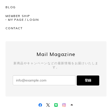
つも迅速丁寧にしてくださるので、安心して購入が
BLOG
できます。いつもありがとうございます！
MEMBER SHIP
MY PAGE / LOGIN
いつもAfterSchoolをご利用いただき、
CONTACT
誠にありがとうございます。 レビューも
ありがとうございます！ 今回も商品を気
に入っていただけたようで、とても嬉し
く思っております。 いつも素敵なチョイ
スをしてくださるので、こちらも毎回楽
Mail Magazine
しみにしております。 発送対応までお褒
めいただき、心より感謝申し上げます。
新商品やキャンペーンなどの最新情報をお届けいたしま
これからも安心してお買い物いただける
す。
よう努めてまいりますので、 またのご利
用を心よりお待ちしております。
登録
UNIVERSAL PRODUCTS. / 253-60910 2P LONG SOCKS (WHITE)
2026/02/10