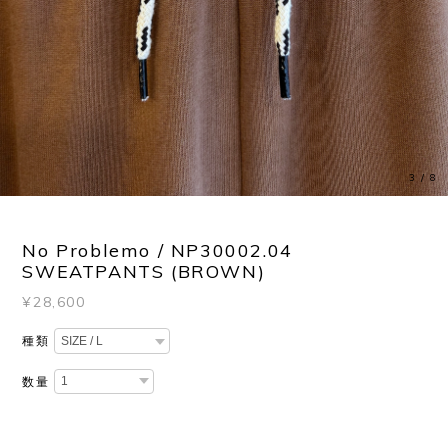
3
/
8
No Problemo / NP30002.04
SWEATPANTS (BROWN)
¥28,600
種類
数量