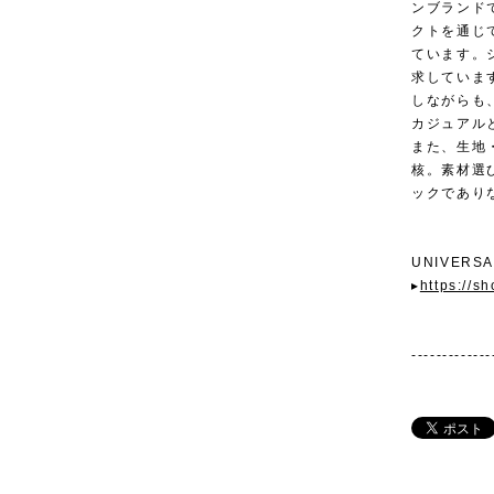
ンブランドで
クトを通じ
ています。
求していま
しながらも
カジュアル
また、生地
核。素材選
ックであり
UNIVERS
▸
https://s
-------------