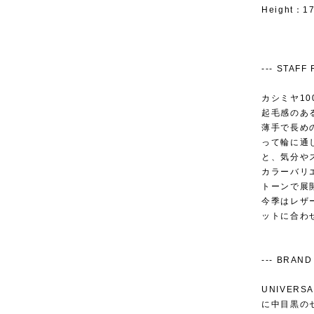
Height：1
--- STAFF R
カシミヤ1
起毛感のあ
薄手で長め
って輪に通
と、気分や
カラーバリエ
トーンで展
今季はレザ
ットに合わ
--- BRAND 
UNIVER
に中目黒の