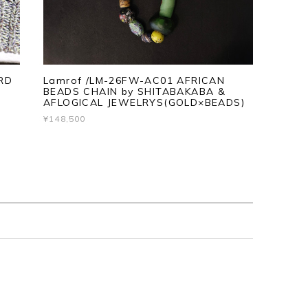
RD
Lamrof /LM-26FW-AC01 AFRICAN
BEADS CHAIN by SHITABAKABA &
AFLOGICAL JEWELRYS(GOLD×BEADS)
¥148,500