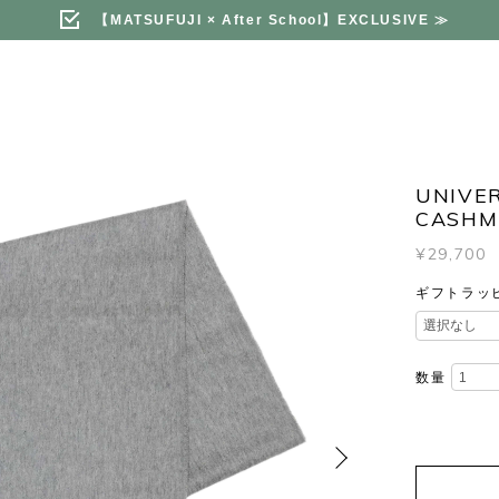
【MATSUFUJI × After School】EXCLUSIVE
≫
UNIVER
CASHME
¥29,700
ギフトラッ
数量