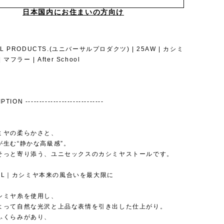
日本国内にお住まいの方向け
AL PRODUCTS.(ユニバーサルプロダクツ) | 25AW | カシミ
マフラー | After School
TION ----------------------------
ミヤの柔らかさと、
が生む“静かな高級感”。
そっと寄り添う、ユニセックスのカシミヤストールです。
RIAL｜カシミヤ本来の風合いを最大限に
シミヤ糸を使用し、
よって自然な光沢と上品な表情を引き出した仕上がり。
ふくらみがあり、