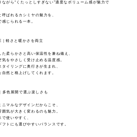
りながら“くたっとしすぎない”適度なボリューム感が魅力で
と呼ばれるカシミヤの魅力を、
で感じられる一本。
URE｜軽さと暖かさを両立
した柔らかさと高い保温性を兼ね備え、
空気をやさしく受け止める温度感。
スタイリングに奥行きが生まれ、
を自然と格上げしてくれます。
GN｜多色展開で選ぶ楽しさも
ミニマルなデザインだからこそ、
雰囲気が大きく変わるのも魅力。
スで使いやすく、
ギフトにも選びやすいバランスです。