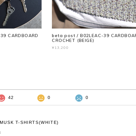
C-39 CARDBOARD
beta post / B02LEAC-39 CARDBOA
CROCHET (BEIGE)
¥13,200
42
0
0
EMUSK T-SHIRTS(WHITE)
4