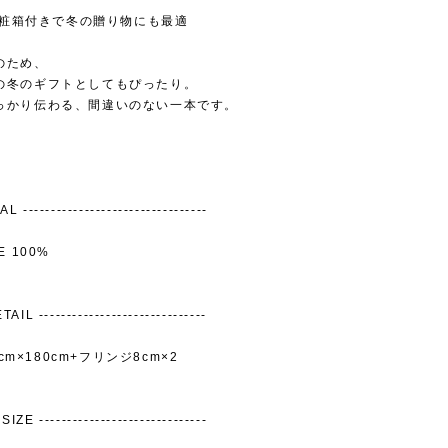
｜化粧箱付きで冬の贈り物にも最適
のため、
の冬のギフトとしてもぴったり。
っかり伝わる、間違いのない一本です。
 ---------------------------------
E 100%
AIL ------------------------------
30cm×180cm+フリンジ8cm×2
IZE ------------------------------