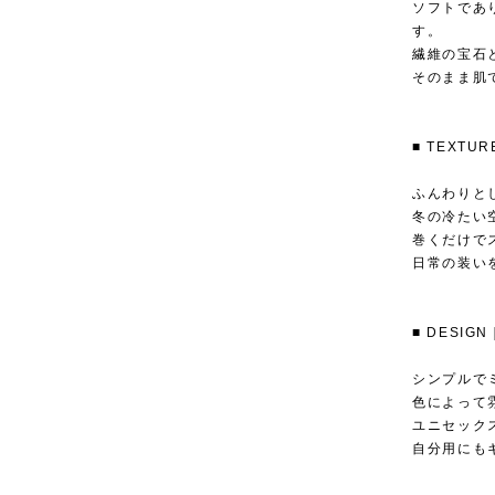
ソフトであ
す。
繊維の宝石
そのまま肌
■ TEXT
ふんわりと
冬の冷たい
巻くだけで
日常の装い
■ DESI
シンプルで
色によって
ユニセック
自分用にも