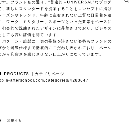
す。ブランド名の通り、“普遍的＝UNIVERSAL”なプロダ
て、新しいスタンダードを提案することをコンセプトに掲げ
シーズンやトレンド、年齢に左右されない上質な日常着を追
す。ワーク、ミリタリー、スポーツといった要素をベースに
、都会的で洗練されたデザインに昇華させており、ビジネス
としても高い評価を得ています。
・パターン・縫製に一切の妥協を許さない姿勢もブランドの
びから縫製仕様まで徹底的にこだわり抜かれており、ベーシ
ながら凡庸さを感じさせない仕上がりになっています。
AL PRODUCTS.｜カテゴリページ
hop.n-afterschool.com/categories/4283647
-------------------------------------
通報する