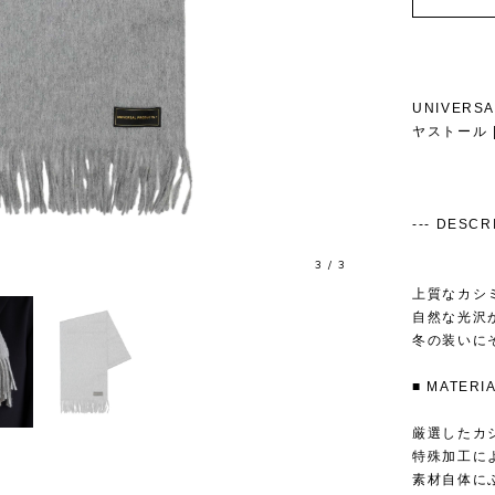
UNIVERS
ヤストール | 
--- DESCRIP
1
/
3
上質なカシ
自然な光沢
冬の装いに
■ MATE
厳選したカ
特殊加工に
素材自体に