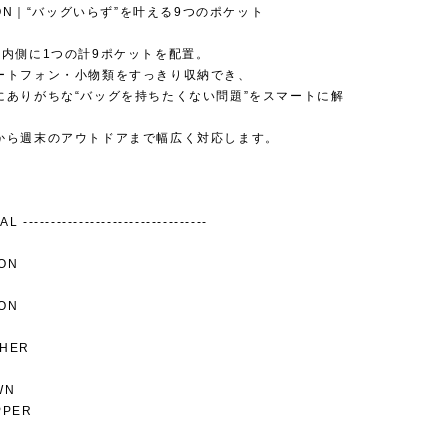
TION｜“バッグいらず”を叶える9つのポケット
、内側に1つの計9ポケットを配置。
ートフォン・小物類をすっきり収納でき、
にありがちな“バッグを持ちたくない問題”をスマートに解
から週末のアウトドアまで幅広く対応します。
 ---------------------------------
ON
ON
THER
WN
PPER