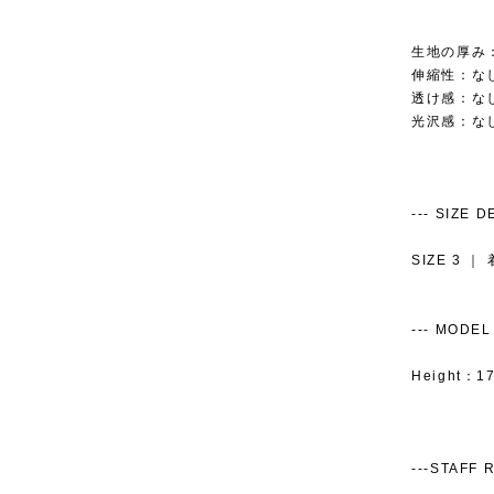
生地の厚み
伸縮性：な
透け感：な
光沢感：な
--- SIZE DET
SIZE 3 ｜
--- MODEL S
Height：17
---STAFF RE