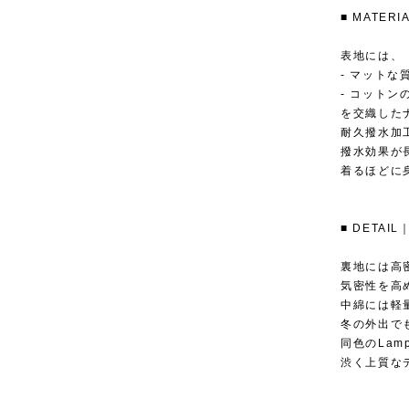
■ MATE
表地には、
- マット
- コット
を交織した
耐久撥水加
撥水効果が
着るほどに
■ DETA
裏地には高
気密性を高
中綿には軽
冬の外出で
同色のLa
渋く上質な