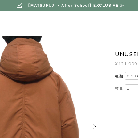
【MATSUFUJI × After School】EXCLUSIVE
≫
UNUSE
¥121,000
種類
数量