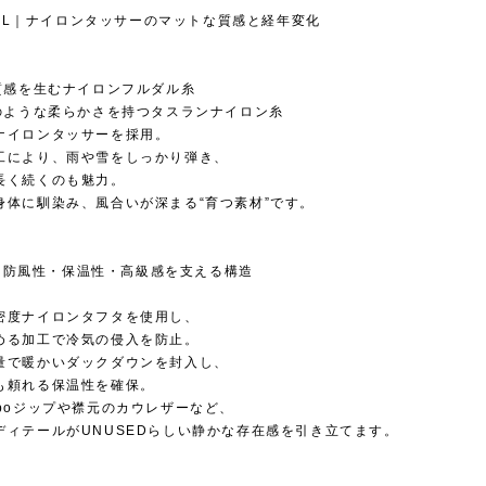
RIAL｜ナイロンタッサーのマットな質感と経年変化
な質感を生むナイロンフルダル糸
ンのような柔らかさを持つタスランナイロン糸
ナイロンタッサーを採用。
工により、雨や雪をしっかり弾き、
長く続くのも魅力。
身体に馴染み、風合いが深まる“育つ素材”です。
IL｜防風性・保温性・高級感を支える構造
密度ナイロンタフタを使用し、
める加工で冷気の侵入を防止。
量で暖かいダックダウンを封入し、
も頼れる保温性を確保。
mpoジップや襟元のカウレザーなど、
ディテールがUNUSEDらしい静かな存在感を引き立てます。