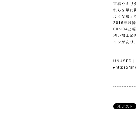
古着やミリ
れらを単に
ような服」
2016年
00〜04
洗い加工済みの
インがあり
UNUSED
▸
https://s
-------------