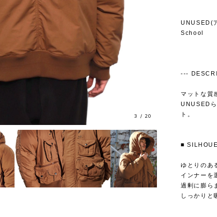
UNUSED(
School
--- DESCRIP
マットな質
UNUSE
ト。
4
/
20
■ SILH
ゆとりのあ
インナーを
過剰に膨ら
しっかりと