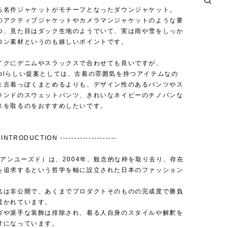
る名作ジャケットがモチーフとなったダウンジャケット。
のアクティブジャケットやカメラマンジャケットのような要
つ、見た目はダック生地のようでいて、実は雨や雪をしっか
ロン素材というのも嬉しいポイントです。
イクにデニムやスラックスで合わせても良いですが、
Schoolらしい提案としては、古着の雰囲気を持つアイテムなの
ま古着っぽくまとめるよりも、デザイン性のあるパンツやス
ランドのスウェットパンツ、きれいなネイビーのチノパンな
スを取るのをおすすめしたいです。
INTRODUCTION --------------------
（アンユーズド）は、2004年、観念的な枠を取り去り、存在
を追求するという哲学を軸に設立された日本のファッション
名は非公開で、あくまでプロダクトそのものの完成度で勝負
貫かれています。
ゴや派手な装飾は排除され、着る人自身のスタイルや解釈を
計になっています。