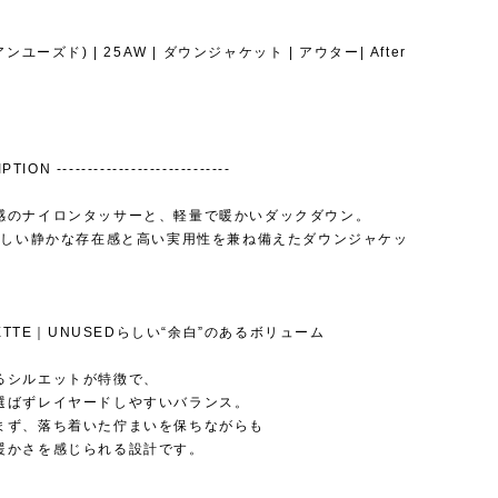
アンユーズド) | 25AW | ダウンジャケット | アウター| After
TION ----------------------------
感のナイロンタッサーと、軽量で暖かいダックダウン。
Dらしい静かな存在感と高い実用性を兼ね備えたダウンジャケッ
OUETTE｜UNUSEDらしい“余白”のあるボリューム
るシルエットが特徴で、
選ばずレイヤードしやすいバランス。
まず、落ち着いた佇まいを保ちながらも
暖かさを感じられる設計です。