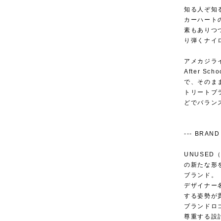
知る人ぞ知
カーハート
素もありつ
り弾くナイ
アメカジラ
After 
で、そのま
トリートブ
どでバラン
--- BRAND 
UNUSED
の新たな形
ブランド。
デザイナー
する姿勢が
ブランドロ
尊重する設