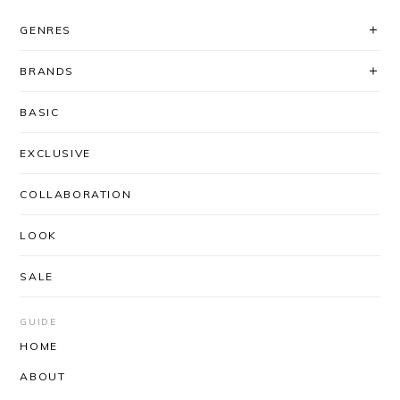
レビューいただき、ありがとうございま
GENRES
す！ シルエット、気に入っていただけて
良かったです◎ 対応に関してもお褒め頂
BRANDS
き大変ありがとうございます。
「AfterSchoolで買いたい」と思ってい
BASIC
ただけるよう、これからも迅速丁寧な対
応を心がけてまいります＾＾ またのご利
EXCLUSIVE
用を心よりお待ちしております。
COLLABORATION
LOOK
UNUSED / US2556 DROP PULLOVER KNIT(CORAL×BLACK)
SIZE/3
2026/03/03
SALE
安定のUNUSEDと信頼のできるSHOPさんなので、
届くまでワクワクしかありませんでした。 思ったと
GUIDE
おりの着心地の良さ、丈感袖のたるんとした感じ。
HOME
とっても気持ちがいいです！ 深みのあるお色という
ABOUT
か奥行きのある感じもステキです。 SHOPさんはい
つも迅速丁寧にしてくださるので、安心して購入が