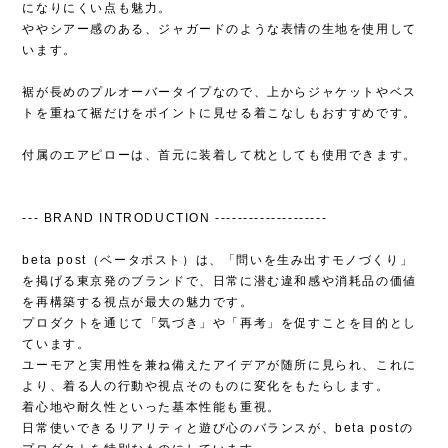
になりにくい点も魅力。
ややシアー感のある、ジャガードのような表情の生地を使用して
います。
裾が長めのプルオーバータイプなので、上からジャケットやベス
トを重ねて裾だけをポイントに見せる着こなしもおすすめです。
付属のエアピローは、首元に装着して枕としても使用できます。
--- BRAND INTRODUCTION --------------------
beta post（ベータポスト）は、「問いを生み出すモノづくり」
を掲げる東京発のブランドで、日常に潜む違和感や消耗品の価値
を再構築する視点が最大の魅力です。
プロダクトを通じて「気づき」や「再考」を促すことを目的とし
ています。
ユーモアと実用性を兼ね備えたアイデアが随所に見られ、これに
より、着る人の行動や視点そのものに変化をもたらします。
着心地や耐久性といった基本性能も重視。
日常使いできるリアリティと遊び心のバランスが、beta postの