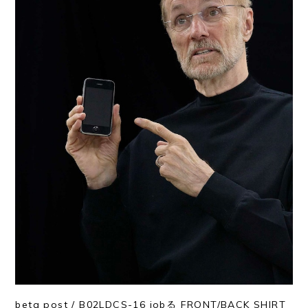
beta post / B02LDCS-16 jobる FRONT/BACK SHIRT