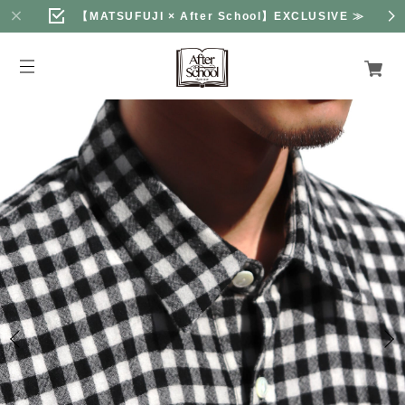
【MATSUFUJI × After School】EXCLUSIVE
≫