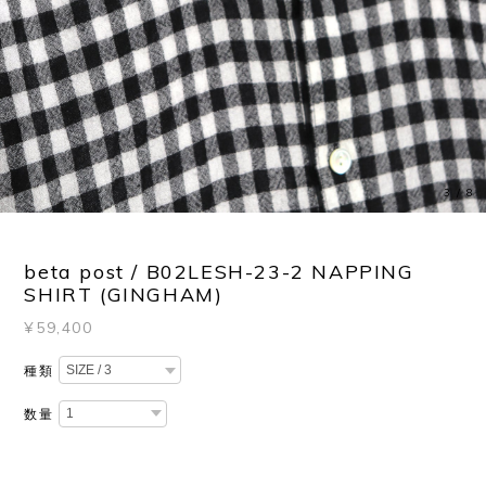
4
/
8
beta post / B02LESH-23-2 NAPPING
SHIRT (GINGHAM)
¥59,400
種類
数量