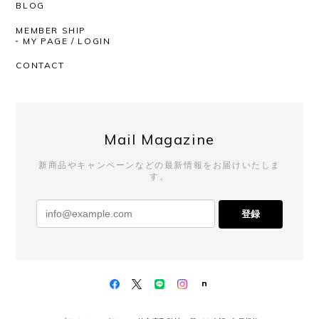
BLOG
できます。いつもありがとうございます！
MEMBER SHIP
MY PAGE / LOGIN
いつもAfterSchoolをご利用いただき、
CONTACT
誠にありがとうございます。 レビューも
ありがとうございます！ 今回も商品を気
に入っていただけたようで、とても嬉し
く思っております。 いつも素敵なチョイ
スをしてくださるので、こちらも毎回楽
Mail Magazine
しみにしております。 発送対応までお褒
めいただき、心より感謝申し上げます。
新商品やキャンペーンなどの最新情報をお届けいたしま
これからも安心してお買い物いただける
す。
よう努めてまいりますので、 またのご利
用を心よりお待ちしております。
登録
UNIVERSAL PRODUCTS. / 253-60910 2P LONG SOCKS (WHITE)
2026/02/10