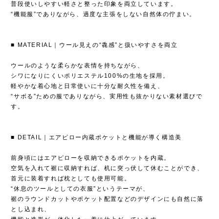
普段使いしやすい軽さと整った印象を両立しています。
“機能服”でありながら、過度な主張をしない自然体の佇まい。
■ MATERIAL｜ウール見えの“毳感”と扱いやすさを両立
ウールのような柔らかな表情を持ちながら、
シワになりにくいポリエステル100%の生地を採用。
軽やかな着心地と日常使いに十分な耐久性を備え、
“サボる”ための服でありながら、実用性も抜かりない素材選びで
す。
■ DETAIL｜エアピロー内蔵ポケットと機能が導く構造美
前身頃にはエアピローを収納できるポケットを内蔵。
空気を入れて裾に収納すれば、机に突っ伏して休むことができ、
首元に装着すれば枕としても使用可能。
“休息のツールとしての衣服”というテーマが、
裾のラウンドカットやポケット配置などのデザインにも自然に落
とし込まれ、