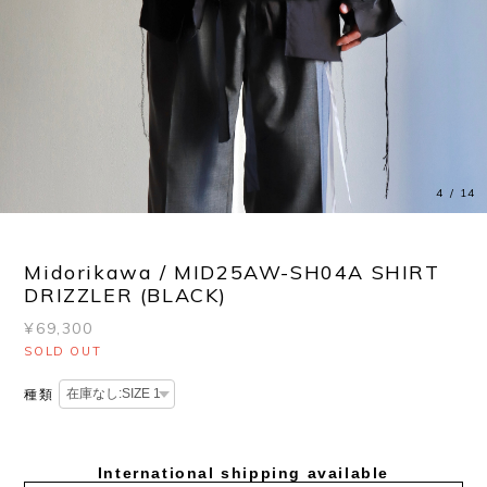
4
/
14
Midorikawa / MID25AW-SH04A SHIRT
DRIZZLER (BLACK)
¥69,300
SOLD OUT
種類
International shipping available