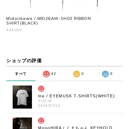
Midorikawa / MID26AW-SH03 RIBBON
SHIRT(BLACK)
¥44,000
ショップの評価
すべて
42
0
0
me / EYEMUSK T-SHIRTS(WHITE)
SIZE/M
2026/07/24
MoooHIRA / くまちゃん KEYHOLDER（BLACK / SMALL）