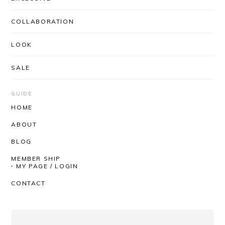
COLLABORATION
LOOK
UNUSED / US2556 DROP PULLOVER KNIT(CORAL×BLACK)
SIZE/3
2026/03/03
SALE
安定のUNUSEDと信頼のできるSHOPさんなので、
届くまでワクワクしかありませんでした。 思ったと
GUIDE
おりの着心地の良さ、丈感袖のたるんとした感じ。
HOME
とっても気持ちがいいです！ 深みのあるお色という
ABOUT
か奥行きのある感じもステキです。 SHOPさんはい
つも迅速丁寧にしてくださるので、安心して購入が
BLOG
できます。いつもありがとうございます！
MEMBER SHIP
MY PAGE / LOGIN
いつもAfterSchoolをご利用いただき、
CONTACT
誠にありがとうございます。 レビューも
ありがとうございます！ 今回も商品を気
に入っていただけたようで、とても嬉し
く思っております。 いつも素敵なチョイ