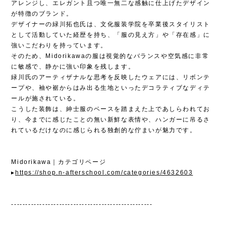
アレンジし、エレガント且つ唯一無二な感触に仕上げたデザイン
が特徴のブランド。
デザイナーの緑川拓也氏は、文化服装学院を卒業後スタイリスト
として活動していた経歴を持ち、「服の見え方」や「存在感」に
強いこだわりを持っています。
そのため、Midorikawaの服は視覚的なバランスや空気感に非常
に敏感で、静かに強い印象を残します。
緑川氏のアーティザナルな思考を反映したウェアには、リボンテ
ープや、袖や裾からはみ出る生地といったデコラティブなディテ
ールが施されている。
こうした装飾は、紳士服のベースを踏まえた上であしらわれてお
り、今までに感じたことの無い新鮮な表情や、ハンガーに吊るさ
れているだけなのに感じられる独創的な佇まいが魅力です。
Midorikawa｜カテゴリページ
▸
https://shop.n-afterschool.com/categories/4632603
--------------------------------------------------