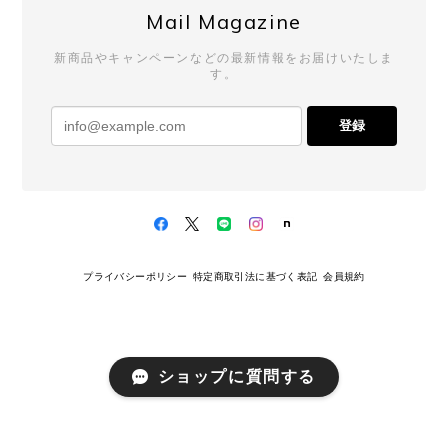
スをしてくださるので、こちらも毎回楽
Mail Magazine
しみにしております。 発送対応までお褒
めいただき、心より感謝申し上げます。
新商品やキャンペーンなどの最新情報をお届けいたしま
これからも安心してお買い物いただける
す。
よう努めてまいりますので、 またのご利
用を心よりお待ちしております。
登録
UNIVERSAL PRODUCTS. / 253-60910 2P LONG SOCKS (WHITE)
2026/02/10
プライバシーポリシー
特定商取引法に基づく表記
会員規約
UNIVERSAL PRODUCTS. / 253-60910 2P LONG SOCKS (BEIGE)
2026/02/10
ショップに質問する
いつも注文した次の日には届くので嬉しいです。 今
回もありがとうございました😊 靴下もいい感じにく
しゅくしゅっとできてinにもoutにもかわいいです🫰