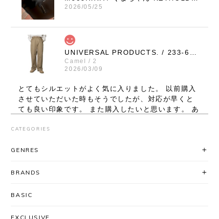
2026/05/25
UNIVERSAL PRODUCTS. / 233-60506 NO TUCK WIDE CHINO TROUSERS (CAMEL)
Camel / 2
2026/03/09
とてもシルエットがよく気に入りました。 以前購入
させていただいた時もそうでしたが、対応が早くと
ても良い印象です。 また購入したいと思います。 あ
りがとうございました。
CATEGORIES
レビューいただき、ありがとうございま
GENRES
す！ シルエット、気に入っていただけて
良かったです◎ 対応に関してもお褒め頂
BRANDS
き大変ありがとうございます。
「AfterSchoolで買いたい」と思ってい
BASIC
ただけるよう、これからも迅速丁寧な対
応を心がけてまいります＾＾ またのご利
EXCLUSIVE
用を心よりお待ちしております。